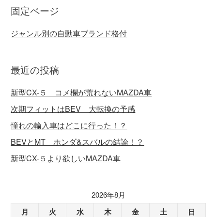
固定ページ
ジャンル別の自動車ブランド格付
最近の投稿
新型CX-５ コメ欄が荒れないMAZDA車
次期フィットはBEV 大転換の予感
憧れの輸入車はどこに行った！？
BEVとMT ホンダ&スバルの結論！？
新型CX-５より欲しいMAZDA車
2026年8月
月
火
水
木
金
土
日