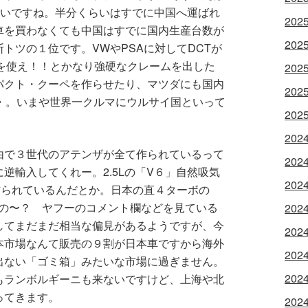
けないですね。半分くらいはすでに中国へ運ばれ
202
車を買わなくても中国はすでに国内生産台数が
202
トツの１位です。VWやPSAに対してDCTが
Tを使え！！とかなり強硬なクレームを出した
202
パクト・クーペを作らせたり、マツダにも国内
202
・。いまや世界一クルマにウルサイ国といって
202
202
由で３世代のアテンザが全て作られているって
202
逆輸入してくれー。2.5Lの「V６」自然吸気
202
)も作られているんだとか。日本の直４ターボの
いの〜？ ヤフーのコメント欄などを見ている
202
してまだまだ相当な偏見があるようですが、今
202
本市場なんて販売の９割が日本車ですから海外
202
出ない「ゴミ箱」みたいな市場に過ぎません。
202
もランボルギーニも来ないですけど、上海や北
ってきます。
202