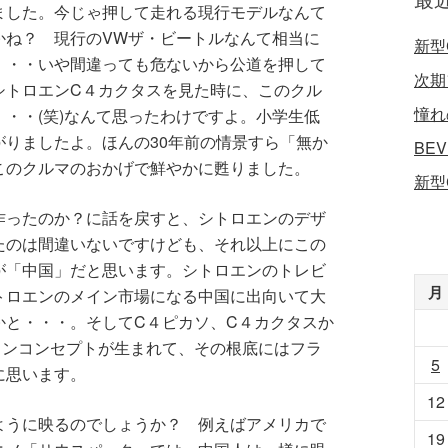
ました。今じゃ押して走れる現行モデルなんて
かね？ 現行のVWザ・ビートルなんて相当に
新型
・・・いや間違っても危ないから公道を押して
次期
シトロエンC４カクタスを見た時に、このクル
憧れ
・・(笑)なんて思ったわけですよ。小学生低
りましたよ。ほんの30年前の情景すら「無か
BE
このクルマのおかげで鮮やかに甦りました。
新型
作ったのか？に話を戻すと、シトロエンのデザ
たのは間違いないですけども、それ以上にこの
が「中国」だと思います。シトロエンのトレビ
月
トロエンのメイン市場になる中国に出向いて大
かと・・・。そしてC４ピカソ、C４カクタスか
インコンセプトが生まれて、その根底にはフラ
5
に思います。
12
ように映るのでしょうか？ 例えばアメリカで
19