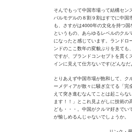
そんでもって中国市場って結構セン
バルモデルの８割９割はすでに中国
も、さすがは4000年の文化を持つ
というもの、あらゆるレベルのクル
になったと感じています。ランドロ
ンドのここ数年の変貌ぶりを見ても
ですが、ブランドコンセプトを貫く
インに見えて仕方ないです(どんなだ
とりあえず中国市場が飽和して、ク
ーメディアが散々に騒ぎ立てる「完
えて突き進むなんてことは起こらな
ます！！」とこれ見よがしに技術の
ども・・・。中国がクルマ好きでい
が愉しめるんじゃないでしょうか。
リンク・