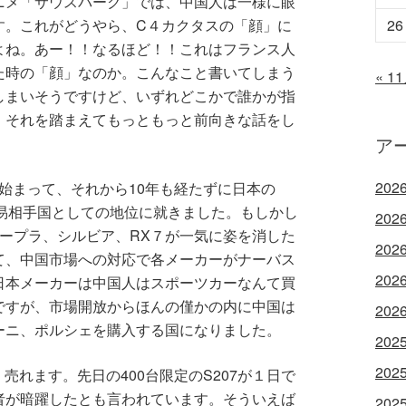
ニメ「サウスパーク」では、中国人は一様に眼
26
す。これがどうやら、C４カクタスの「顔」に
よね。あー！！なるほど！！これはフランス人
た時の「顔」なのか。こんなこと書いてしまう
« 1
しまいそうですけど、いずれどこかで誰かが指
、それを踏まえてもっともっと前向きな話をし
ア
202
ら始まって、それから10年も経たずに日本の
貿易相手国としての地位に就きました。もしかし
202
、スープラ、シルビア、RX７が一気に姿を消した
202
て、中国市場への対応で各メーカーがナーバス
202
日本メーカーは中国人はスポーツカーなんて買
ですが、市場開放からほんの僅かの内に中国は
202
ーニ、ポルシェを購入する国になりました。
202
202
く売れます。先日の400台限定のS207が１日で
者が暗躍したとも言われています。そういえば
202