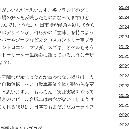
202
スがいいんだと思います。各ブランドのグロー
202
市場の好みを反映したものになってますけど
国なんでしょうね、中国市場が頭角を顕してから
202
マのデザインが、何らかの「意味」を持つよう
202
ーバーやジープなどのクロスカントリー車ブラ
202
、シトロエン、マツダ、スズキ、オペルもそう
ストーリーを一生懸命に語っているようなデザ
202
よ？)。
202
202
ルマ離れが始まったとか言われない限りは、カ
全自動運転」へと自動車産業全体が眼の色を変
202
いと思いますよ。もちろん「実証実験をやって
202
高さのアピール合戦には余念がないでしょうけ
202
てくれる限りは、日本でもまだまだカーライフ
202
202
最新投稿まとめブログ