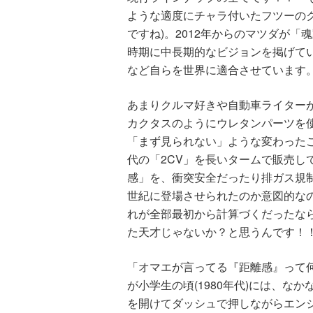
ような適度にチャラ付いたフツーの
ですね)。2012年からのマツダが
時期に中長期的なビジョンを掲げて
など自らを世界に適合させています
あまりクルマ好きや自動車ライター
カクタスのようにウレタンパーツを
「まず見られない」ような変わったこ
代の「2CV」を長いタームで販売し
感」を、衝突安全だったり排ガス規制
世紀に登場させられたのか意図的なの
れが全部最初から計算づくだったな
た天才じゃないか？と思うんです！
「オマエが言ってる『距離感』って
が小学生の頃(1980年代)には、な
を開けてダッシュで押しながらエン