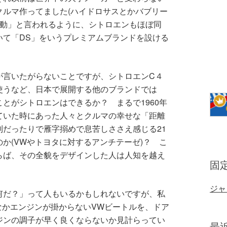
クルマ作ってました(ハイドロサスとかバブリー
「魂動」と言われるように、シトロエンもほぼ同
いて「DS」をいうプレミアムブランドを設ける
。
が言いたがらないことですが、シトロエンC４
使うなど、日本で展開する他のブランドでは
とがシトロエンはできるか？ まるで1960年
ていた時にあった人々とクルマの幸せな「距離
だったりで雁字搦めで息苦しささえ感じる21
か(VWやトヨタに対するアンチテーゼ)？ こ
らば、その全貌をデザインした人は人知を越え
固
！
ジャ
何だ？」って人もいるかもしれないですが、私
かなかエンジンが掛からないVWビートルを、ドア
ジンの調子が早く良くならないか見計らってい
最