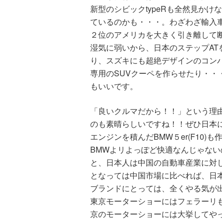
新型のシビックtypeRも全然見か
ているのかも・・・。わざわざ輸入
２位のアメリカを大きく引き離して断
湿気に弱いから、日本のステップA
り、スズキにも超絶デザインのコン
専用のSUVクーペを作らせたり・・
もいいです。
「良いクルマだから！！」という理
のも素晴らしいですね！！ぜひ日本に
エンジンを積んだBMW５er(F10
BMWよリよっぽど快適なんじゃな
と、日本人は中国の自動車産業に対
となっては中国市場に比べれば、日
ブランドにとっては、全くやる気が
東京モーターショーにはフェラーリ
京のモーターショーには大挙してや