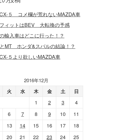
CX-５ コメ欄が荒れないMAZDA車
フィットはBEV 大転換の予感
の輸入車はどこに行った！？
VとMT ホンダ&スバルの結論！？
CX-５より欲しいMAZDA車
2016年12月
火
水
木
金
土
日
1
2
3
4
6
7
8
9
10
11
13
14
15
16
17
18
20
21
22
23
24
25