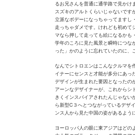
るお兄さんを普通に通学路で見かけ
スズキのアルトくらいじゃないです
立派なボデーになっちゃってますし
走っちゃダメです。けれども初めて
マなら押して走っても絵になるかも・
学年のころに見た風景と瞬時につなが
った」かのように忘れていたのに、
なんでシトロエンはこんなクルマを
イナーにセンスと才能が多分にあっ
デザインが生まれた要因となったの
アーンなデザイナーが、これからシ
きくインスパイアされたんじゃない
ら新型C３へとつながっているデザ
ンス人から見た中国の姿があるよう
ヨーロッパ人の眼に東アジアはどの