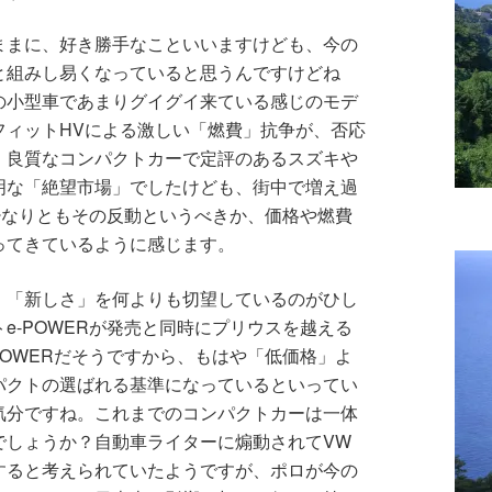
ままに、好き勝手なこといいますけども、今の
と組みし易くなっていると思うんですけどね
の小型車であまりグイグイ来ている感じのモデ
フィットHVによる激しい「燃費」抗争が、否応
、良質なコンパクトカーで定評のあるスズキや
明な「絶望市場」でしたけども、街中で増え過
少なりともその反動というべきか、価格や燃費
ってきているように感じます。
、「新しさ」を何よりも切望しているのがひし
e-POWERが発売と同時にプリウスを越える
POWERだそうですから、もはや「低価格」よ
パクトの選ばれる基準になっているといってい
気分ですね。これまでのコンパクトカーは一体
でしょうか？自動車ライターに煽動されてVW
すると考えられていたようですが、ポロが今の