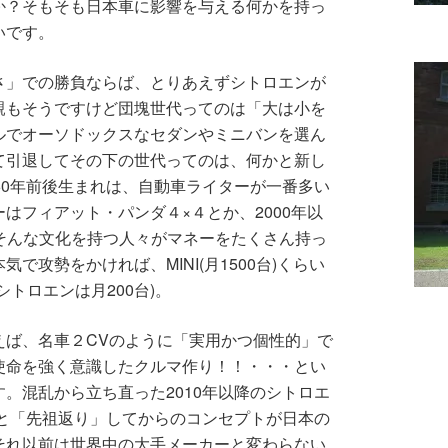
か？そもそも日本車に影響を与える何かを持っ
いです。
さ」での勝負ならば、とりあえずシトロエンが
親もそうですけど団塊世代ってのは「大は小を
ルでオーソドックスなセダンやミニバンを選ん
て引退してその下の世代ってのは、何かと新し
60年前後生まれは、自動車ライターが一番多い
はフィアット・パンダ４×４とか、2000年以
、そんな文化を持つ人々がマネーをたくさん持っ
で攻勢をかければ、MINI(月1500台)くらい
トロエンは月200台)。
えば、名車２CVのように「実用かつ個性的」で
使命を強く意識したクルマ作り！！・・・とい
。混乱から立ち直った2010年以降のシトロエ
へと「先祖返り」してからのコンセプトが日本の
それ以前は世界中の大手メーカーと変わらない