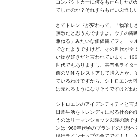
コンパクトカーに何をもたらしたの
てしたのか？それすらもだいぶ怪し
さてトレンドが変わって、「物珍し
無敵だと思うんですすよ。ウチの両
兼ねる」みたいな価値観でフォーマ
できたようですけど、その世代が全
い物が好きだと言われています。19
世代でもありますし。某有名ライター
前のMINIをレストアして購入とか
ているわけですから、シトロエンが本気
は売れるようになりそうですけどね(シ
シトロエンのアイデンティティと言
日常生活をトレンディに彩る社会的
うのはリーマンショック以降の話です
ンは1960年代頃のブランドの思想
現行ラインナップの全てです！！ 