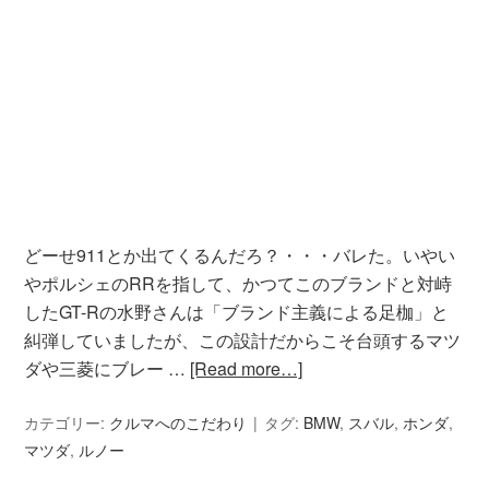
どーせ911とか出てくるんだろ？・・・バレた。いやい
やポルシェのRRを指して、かつてこのブランドと対峙
したGT-Rの水野さんは「ブランド主義による足枷」と
糾弾していましたが、この設計だからこそ台頭するマツ
ダや三菱にブレー …
[Read more…]
カテゴリー:
クルマへのこだわり
タグ:
BMW
,
スバル
,
ホンダ
,
マツダ
,
ルノー