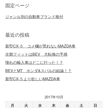
固定ページ
ジャンル別の自動車ブランド格付
最近の投稿
新型CX-５ コメ欄が荒れないMAZDA車
次期フィットはBEV 大転換の予感
憧れの輸入車はどこに行った！？
BEVとMT ホンダ&スバルの結論！？
新型CX-５より欲しいMAZDA車
2017年10月
月
火
水
木
金
土
日