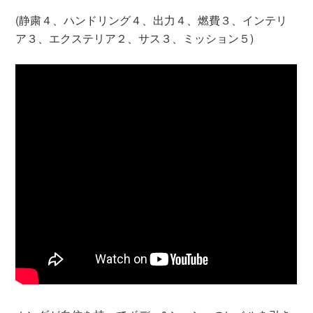
(静粛４、ハンドリング４、出力４、燃費３、インテリ
ア３、エクステリア２、サス３、ミッション５)