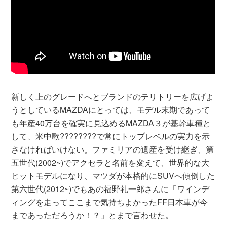
新しく上のグレードへとブランドのテリトリーを広げよ
うとしているMAZDAにとっては、モデル末期であって
も年産40万台を確実に見込めるMAZDA３が基幹車種と
して、米中歐????????で常にトップレベルの実力を示
さなければいけない。ファミリアの遺産を受け継ぎ、第
五世代(2002~)でアクセラと名前を変えて、世界的な大
ヒットモデルになり、マツダが本格的にSUVへ傾倒した
第六世代(2012~)でもあの福野礼一郎さんに「ワインデ
ィングを走ってここまで気持ちよかったFF日本車が今
まであっただろうか！？」とまで言わせた。