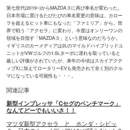
第七世代(2019~)からMAZDA３に再び車名が変わった。
日本市場に置けるたびたびの車名変更の意味は、カロー
ラを超えるヒット車にもなった「ファミリア」から、世
界で戦う「アクセラ」に変わり、今度はオンリーワンの
領域を目指す「MAZDA３」という意味なのだろうか。
イギリスのカーメディアは2Lのマイルドハイブリッドユ
ニットがVWゴルフの1.5Lターボに遅れを取っていると
厳しい評価がされていたが、来年の今頃はスカイアクテ
ィブXに加えてロータリーEVも発売されて全く別のクル
マになっている可能性も・・・。
関連記事
新型インプレッサ「Cセグのベンチマーク」
なんてどーでもいいさ！！
マツダ新型アクセラ と ホンダ・シビッ