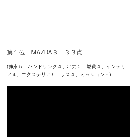
第１位 MAZDA３ ３３点
(静粛５、ハンドリング４、出力２、燃費４、インテリ
ア４、エクステリア５、サス４、ミッション５)