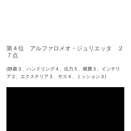
第４位 アルファロメオ・ジュリエッタ ２
７点
(静粛３、ハンドリング４、出力５、燃費３、インテリ
ア２、エクステリア３、サス４、ミッション３)