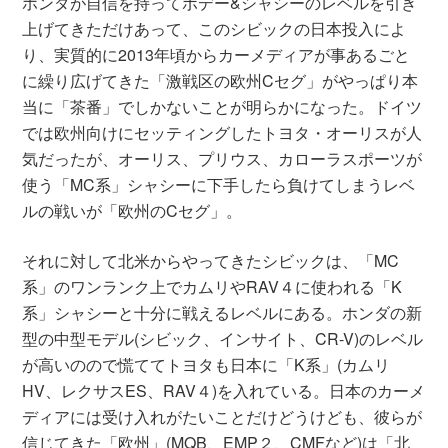
ホンダが自信を持ってボデー&シャシーのレベルを引き
上げてきただけあって、このシビックの日本投入によ
り、実質的に2013年頃からカーメディアが事あるごと
に繰り広げてきた「激戦区の欧州Cセグ」がやっぱり本
当に「茶番」でしかないことが明らかになった。ドイツ
では欧州向けにセッティングしたトヨタ・オーリスが人
気だったが、オーリス、プリウス、カローラスポーツが
使う「MC系」シャシーに下手したら負けてしまうレベ
ルの戦いが「欧州のCセグ」。
それに対して北米からやってきたシビックは、「MC
系」のワンランク上でカムリやRAV４に使われる「K
系」シャシーと十分に戦えるレベルにある。ホンダの新
型の中型モデル(シビック、インサイト、CR-V)のレベル
が高いのので慌ててトヨタも日本に「K系」(カムリ
HV、レクサスES、RAV４)を入れている。日本のカーメ
ディアには受け入れがたいことだけどうけども、彼らが
信じてきた「欧州」(MQB、EMP２、CMFなど)は「北