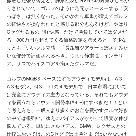
徹底した張り替えと、静粛性及びNVHへの対策がしっか
りされていて、ゴルフのように足元がスースーする「安
っぽさ」は無くなった。そのかわり車重が増えてゴルフ
の軽快さが損なわれたと感じる部分もあるけど、やはり
Cセグたるもの「軽快感」だけで勝負していてはダメだ
ろ。300万円を超えてくる価格設定を考えると、多少な
りとも「いいクルマ感」「長距離ツアラーっぽさ」みた
いな部分で評価されるべき。つまり静粛性、インテリ
ア、サスでハイスコアを揃えたクルマだ。
ゴルフのMQBをベースにするアウディモデルは、A３、
A３セダン、Q３、TTの４モデルで、日本市場において
は完全にアウディの主力となっている。それでもアウデ
ィを買うならアウディ開発車(A4〜)にすべきだ！！とい
う考え方も、一般人より多くのお金を費やすクルマ好き
の中では根強い。ゆえにバイアスがかかって販売が伸び
悩んでいる。単純にメルセデス、BMW、レクサスとの
比較においてはこのCセグでは圧勝とまではいかないけ