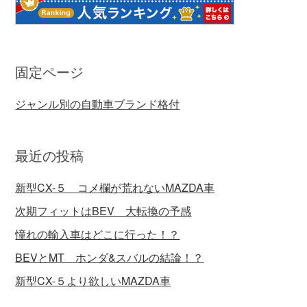
固定ページ
ジャンル別の自動車ブランド格付
最近の投稿
新型CX-５ コメ欄が荒れないMAZDA車
次期フィットはBEV 大転換の予感
憧れの輸入車はどこに行った！？
BEVとMT ホンダ&スバルの結論！？
新型CX-５より欲しいMAZDA車