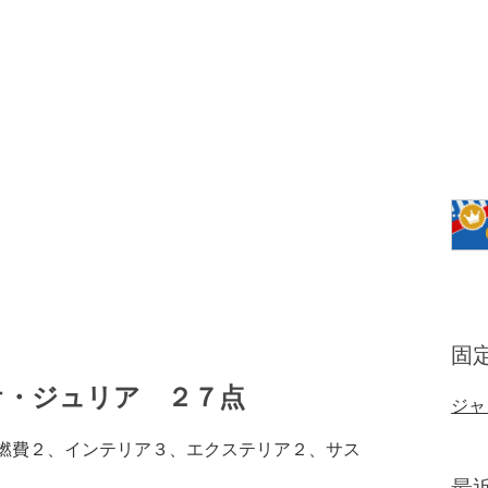
固
オ・ジュリア ２７点
ジャ
、燃費２、インテリア３、エクステリア２、サス
最