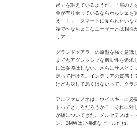
起」を訴えているようだ。「肩の力を
金が有り余っているならポルシェを
え！！」「スマートに見られたいな
端でへなちょこなユーザーとは相性
リア。
グランドツアラーの原型を強く意識
までもアグレッシブな機動性を追求
には妥協はしない、さらにサスとミ
走って行ける。インテリアの質感！
けども決して悪くはないって。クラ
アルファロメオは、ウイスキーに必
トってところだろうか？ それに対し
が板についてきた。メルセデスは・
ン、BMWはご機嫌なビールだね。