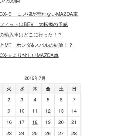
CX-５ コメ欄が荒れないMAZDA車
フィットはBEV 大転換の予感
の輸入車はどこに行った！？
VとMT ホンダ&スバルの結論！？
CX-５より欲しいMAZDA車
2019年7月
火
水
木
金
土
日
2
3
4
5
6
7
9
10
11
12
13
14
16
17
18
19
20
21
23
24
25
26
27
28