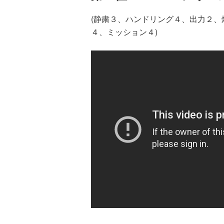
(静粛３、ハンドリング４、出力２
４、ミッション４)