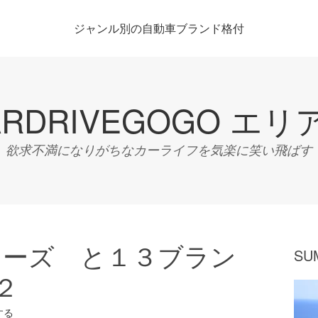
ジャンル別の自動車ブランド格付
ARDRIVEGOGO エリ
欲求不満になりがちなカーライフを気楽に笑い飛ばす
リーズ と１３ブラン
SU
２
する