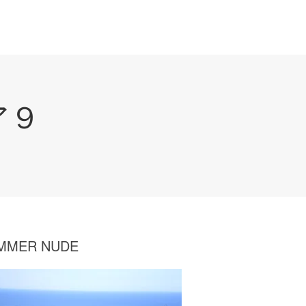
ア９
MMER NUDE