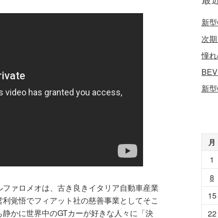
新型
次期
憧れ
BE
新型
月
1
8
ルファロメオは、古き良きイタリア自動車産業
15
営利覚悟でフィアット社の慈善事業としてそこ
も静かに世界中のGTカーが好きな人々に「決
22