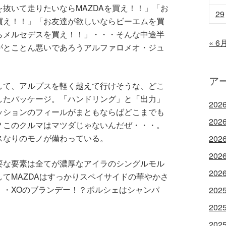
抜いて走りたいならMAZDAを買え！！」「お
29
買え！！」「お友達が欲しいならビーエムを買
らメルセデスを買え！！」・・・そんな中途半
« 6
がとことん悪いであろうアルファロメオ・ジュ
ア
して、アルプスを軽く越えて行けそうな、どこ
したパッケージ。「ハンドリング」と「出力」
202
ッションのフィールがまともならばどこまでも
202
？このクルマはマツダじゃないんだぜ・・・。
スなりのモノが備わっている。
202
202
要な要素は全てが濃厚なアイラのシングルモル
202
てMAZDAはすっかりスペイサイドの華やかさ
・・XOのブランデー！？ポルシェはシャンパ
202
202
202