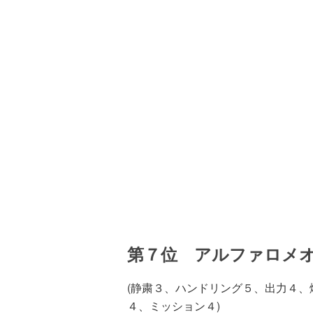
第７位 アルファロメ
(静粛３、ハンドリング５、出力４
４、ミッション４)