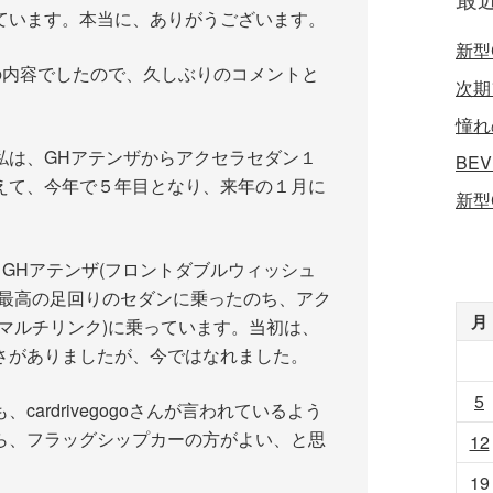
ています。本当に、ありがうございます。
新型
ての内容でしたので、久しぶりのコメントと
次期
憧れ
私は、GHアテンザからアクセラセダン１
BE
えて、今年で５年目となり、来年の１月に
新型
、GHアテンザ(フロントダブルウィッシュ
、最高の足回りのセダンに乗ったのち、アク
月
マルチリンク)に乗っています。当初は、
さがありましたが、今ではなれました。
5
ardrivegogoさんが言われているよう
ら、フラッグシップカーの方がよい、と思
12
19