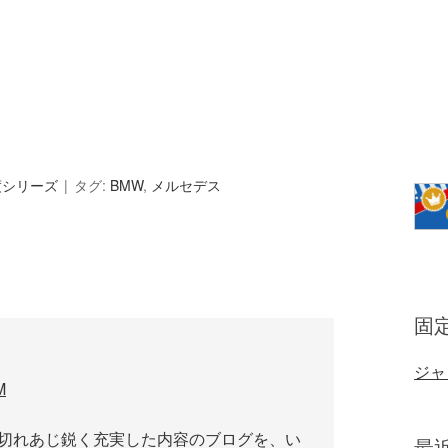
度シリーズ
タグ:
BMW
,
メルセデス
固
ジャ
M
にちは。切れあじ鋭く充実した内容のブログを、い
最