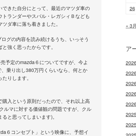
いできた自分にとって、最近のマツダ車の
26
ウトランダーやスバル・レガシィＢなども
マツダ車に落ち着きました。
« 3
さんのブログの内容を読み続けるうち、いっそう
ればと強く思ったからです。
ア
売予定のmazda６についてですが、今よ
202
で、乗り出し380万円くらいなら、何とか
202
ったりします。
202
202
で購入という原則だったので、それ以上高
202
(クルマに対する価値観の問題ですが、クル
202
まると思ってしまいます)。
202
azda６コンセプト」という映像に、予想イ
202