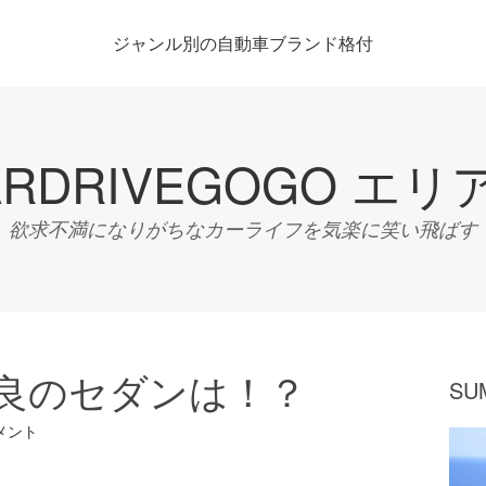
ジャンル別の自動車ブランド格付
ARDRIVEGOGO エリ
欲求不満になりがちなカーライフを気楽に笑い飛ばす
良のセダンは！？
SU
メント