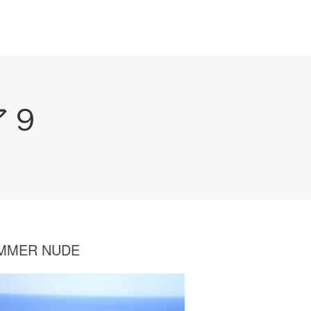
ア９
MMER NUDE