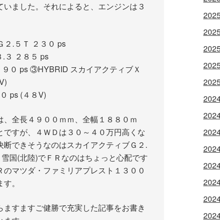
ていました。それによると、エンジンは３
202
202
２.５Ｔ ２３０ ps
202
.３ ２８５ ps
202
 ps ③HYBRID スカイアクティブＸ
202
)
ps (４８V)
202
202
は、全長４９００ｍｍ、全幅１８８０ｍ
202
とですが、４ＷＤは３０～４０万円高くな
決断できそうなのはスカイアクティブＧ２.
202
)です。雪国(北陸)でＦＲなのはちょっと心配です
202
Ｒのマツダ・ファミリアプレスト１３００
202
ます。
202
らますますご健勝で充実した記事をお書き
202