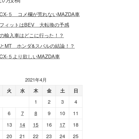
CX-５ コメ欄が荒れないMAZDA車
フィットはBEV 大転換の予感
の輸入車はどこに行った！？
VとMT ホンダ&スバルの結論！？
CX-５より欲しいMAZDA車
2021年4月
火
水
木
金
土
日
1
2
3
4
6
7
8
9
10
11
13
14
15
16
17
18
20
21
22
23
24
25