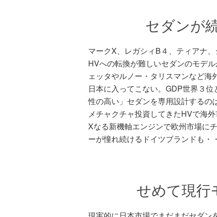
セダンが
マークX、レガシィB４、ティアナ、
HVへの転換が難しいセダンのモデル
ェッタやルノー・タリスマンなど海
日本に入ってこない。GDP世界３
性の高い」セダンを専用設計するの
メチャクチャ投資してきたHVで海
Xなる新機軸エンジンで欧州市場に
ーが憧れ続けるドイツブランドも・
せめて現行
現実的に日本市場でまだまだセダン