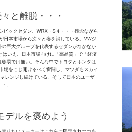
続々と離脱・・・
シビックセダン、WRX・S４・・・残念ながら
が日本市場から次々と姿を消している。VWジ
外の巨大グループを代表するセダンがなかなか
位とはいえ、日本市場向けに「高品質」で「経済
は容易では無い。そんな中でトヨタとホンダは
外市場をこじ開けるべく奮闘し、マツダもスカイ
チャレンジし続けている。そして日本のユーザ
・・。
モデルを褒めよう
を売りたいメーカーはこれらに限定されつつあ