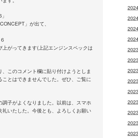
います。
202
6」
202
６CONCEPT」が出て、
202
202
a６
かび上がってきます(上記エンジンスペックは
202
202
202
を撮り、このコメント欄に貼り付けようとしま
ることはできませんでした。ぜひ、ご覧に
202
202
202
の調子がよくなりました。以前は、スマホ
失礼いたした。今後とも、よろしくお願い
202
202
202