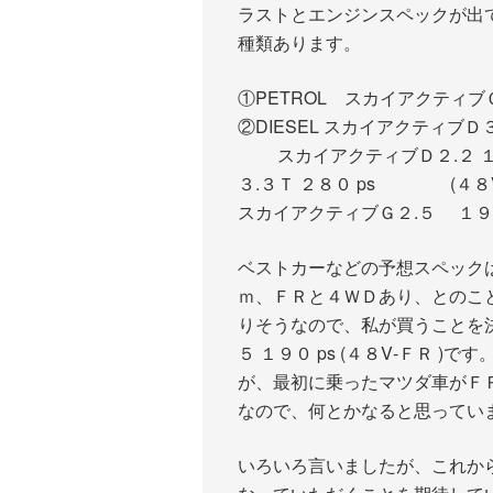
ラストとエンジンスペックが出
種類あります。
①PETROL スカイアクティブＧ
②DIESEL スカイアクティブＤ３
スカイアクティブＤ２.２ １９０
３.３Ｔ ２８０ ps (４８V
スカイアクティブＧ２.５ １９０ 
ベストカーなどの予想スペック
ｍ、ＦＲと４ＷＤあり、とのこ
りそうなので、私が買うことを
５ １９０ ps (４８V‐ＦＲ 
が、最初に乗ったマツダ車がＦ
なので、何とかなると思ってい
いろいろ言いましたが、これか