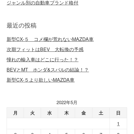
ジャンル別の自動車ブランド格付
最近の投稿
新型CX-５ コメ欄が荒れないMAZDA車
次期フィットはBEV 大転換の予感
憧れの輸入車はどこに行った！？
BEVとMT ホンダ&スバルの結論！？
新型CX-５より欲しいMAZDA車
2022年5月
月
火
水
木
金
土
日
1