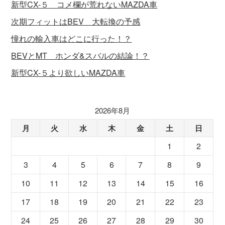
新型CX-５ コメ欄が荒れないMAZDA車
次期フィットはBEV 大転換の予感
憧れの輸入車はどこに行った！？
BEVとMT ホンダ&スバルの結論！？
新型CX-５より欲しいMAZDA車
2026年8月
月
火
水
木
金
土
日
1
2
3
4
5
6
7
8
9
10
11
12
13
14
15
16
17
18
19
20
21
22
23
24
25
26
27
28
29
30