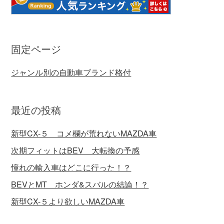
固定ページ
ジャンル別の自動車ブランド格付
最近の投稿
新型CX-５ コメ欄が荒れないMAZDA車
次期フィットはBEV 大転換の予感
憧れの輸入車はどこに行った！？
BEVとMT ホンダ&スバルの結論！？
新型CX-５より欲しいMAZDA車