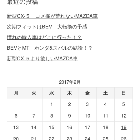
最近の投稿
新型CX-５ コメ欄が荒れないMAZDA車
次期フィットはBEV 大転換の予感
憧れの輸入車はどこに行った！？
BEVとMT ホンダ&スバルの結論！？
新型CX-５より欲しいMAZDA車
2017年2月
月
火
水
木
金
土
日
1
2
3
4
5
6
7
8
9
10
11
12
13
14
15
16
17
18
19
20
21
22
23
24
25
26