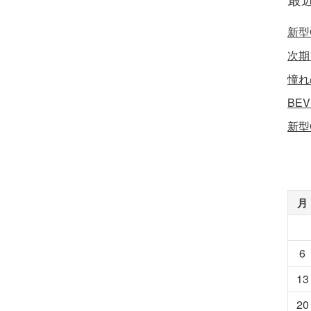
新型
次期
憧れ
BE
新型
月
6
13
20