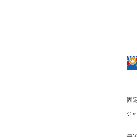
固
ジャ
最