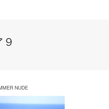
ア９
MMER NUDE