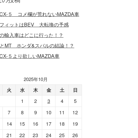
CX-５ コメ欄が荒れないMAZDA車
フィットはBEV 大転換の予感
の輸入車はどこに行った！？
VとMT ホンダ&スバルの結論！？
CX-５より欲しいMAZDA車
2025年10月
火
水
木
金
土
日
1
2
3
4
5
7
8
9
10
11
12
14
15
16
17
18
19
21
22
23
24
25
26