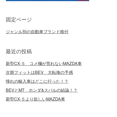
固定ページ
ジャンル別の自動車ブランド格付
最近の投稿
新型CX-５ コメ欄が荒れないMAZDA車
次期フィットはBEV 大転換の予感
憧れの輸入車はどこに行った！？
BEVとMT ホンダ&スバルの結論！？
新型CX-５より欲しいMAZDA車