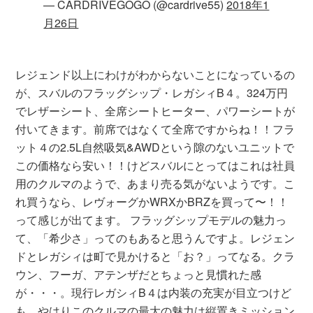
— CARDRIVEGOGO (@cardrive55)
2018年1
月26日
レジェンド以上にわけがわからないことになっているの
が、スバルのフラッグシップ・レガシィB４。324万円
でレザーシート、全席シートヒーター、パワーシートが
付いてきます。前席ではなくて全席ですからね！！フラ
ット４の2.5L自然吸気&AWDという隙のないユニットで
この価格なら安い！！けどスバルにとってはこれは社員
用のクルマのようで、あまり売る気がないようです。こ
れ買うなら、レヴォーグかWRXかBRZを買って〜！！
って感じが出てます。 フラッグシップモデルの魅力っ
て、「希少さ」ってのもあると思うんですよ。レジェン
ドとレガシィは町で見かけると「お？」ってなる。クラ
ウン、フーガ、アテンザだとちょっと見慣れた感
が・・・。現行レガシィB４は内装の充実が目立つけど
も、やはりこのクルマの最大の魅力は縦置きミッション