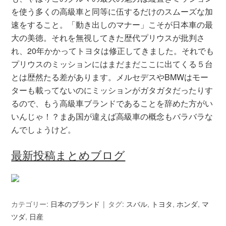
を使う多くの高級車と同等に伍するだけのスムーズな加
速をすること。「動き出しのマナー」こそが日本車の最
大の美徳。それを無視してきた歴代プリウスが批判さ
れ、20年かかってトヨタは修正してきました。それでも
プリウスのミッションにはまだまだここに出てくる５台
とは歴然たる差があります。メルセデスやBMWはモー
ターも載ってないのにミッションがガタガタだったりす
るので、もう高級車ブランドであることを辞めた方がい
いんじゃ！？まあ国が違えば高級車の概念もバラバラな
んでしょうけど。
最新投稿まとめブログ
カテゴリー:
日本のブランド
タグ:
スバル
,
トヨタ
,
ホンダ
,
マ
ツダ
,
日産