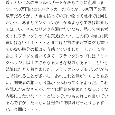
義」という名のモラルハザードがあちこちに点滅しま
す。150万円のコンパクトカーだろうが、600万円の高
級車だろうが、大金を払っての買い物って意味では同じ
だから、あまりテンションが下がるような要素は勘弁し
てほしい。そんなリスクを避けたいなら、黙って何も考
えずにフラッグシップを買えばいい。この買い物には間
違いはない！！・・・と６年ほど前のまだブログも書い
ていない時分の私はそう感じていました。 しかし５年
あまりブログを書いてきて、フラッグシップには「リス
クヘッジ」以上のさらなる大きな魅力がある！！という
結論にたどり着きました。フラッグシップモデルだから
こそ語れることが多いし、あれこれと気がつくことも多
い。開発者の想いが各部から伝わってくるようだ。これ
を読んだみなさんが、すぐに貯金を始めたくなるような
内容にしたいな・・・と思っていつもあれこれ書いてい
るんですが、たいがいは完全に逆噴射だったりします
ね。今回は・・・。