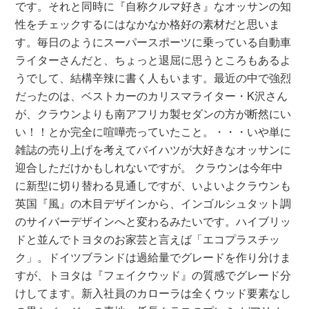
です。それと同時に『自称クルマ好き』なオッサンの知
性をチェックするにはなかなか格好の素材だと思いま
す。毎日のようにスーパースポーツに乗っている自動車
ライターさんだと、ちょっと退屈に思うところもあるよ
うでして、結構辛辣に書く人もいます。最近の中で強烈
だったのは、ベストカーのカリスマライター・K沢さん
が、クラウンよりも南アフリカ製セダンの方が断然にい
い！！とか完全に喧嘩売っていたこと。・・・いや単に
雑誌の売り上げを考えてバイハツが大好きなオッサンに
迎合しただけかもしれないですが。 クラウンは今年中
に新型に切り替わる見通しですが、いよいよクラウンも
英国『風』の木目デザインから、インゴルシュタット調
のサイバーデザインへと変わるみたいです。ハイブリッ
ドと並んでトヨタのお家芸と言えば「エコプラスチッ
ク」。ドイツブランドは過給量でグレードを作り分けま
すが、トヨタは『フェイクウッド』の質感でグレード分
けしてます。新入社員のカローラは全くウッド要素なし