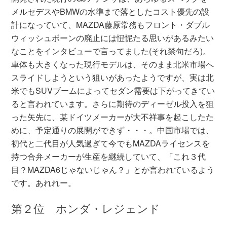
メルセデスやBMWの水準まで落としたコスト優先の設
計になっていて、MAZDA藤原常務もフロント・ダブル
ウィッシュボーンの廃止には忸怩たる思いがあるみたい
なことをインタビューで言ってました(それ禁句だろ)。
車体も大きくなった現行モデルは、そのまま北米市場へ
スライドしようという狙いがあったようですが、実は北
米でもSUVブームによってセダン需要は下がってきてい
ると言われています。さらに期待のディーゼル投入を狙
った矢先に、某ドイツメーカーが大不祥事を起こしたた
めに、予定通りの展開ができず・・・。中国市場では、
初代と二代目が人気過ぎて今でもMAZDAライセンスを
持つ合弁メーカーが生産を継続していて、「これ３代
目？MAZDA6じゃないじゃん？」とか言われているよう
です。あれれー。
第２位 ホンダ・レジェンド