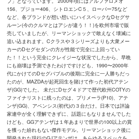
プ」となっています。 2000年頃にはアルファロメオ
156、プジョー406、シトロエンC５、ローバー75など
など、各ブランドが想い想いにハイスペックなDセグサ
ルーン(今のクルマとはアシが違う！！)を欧州市場で販
売していましたが、リーマンショックで敢えなく壊滅に
追い込まれます。Cクラスや３シリーズよりも大衆メー
カーのDセグセダンの方が性能で完全に上回ってい
た！！という完全にクレイジーな状況でしたから、早晩
にも崩壊は予測できたわけですけども、1990〜2000年
代にかけてのDセグバブルの後期に完全に一人勝ちだっ
たのが、MAZDAが起死回生を賭けて作った初代アテン
ザ(GG)でした。 未だにDセグ４ドアで歴代欧州COTYの
ファイナリストに残ったのは、プリメーラ(P10)、アテ
ンザ(GG)、アベンシス(初代)の３台だけ。日本では評論
家連中が全く理解できずに、話題にもなりませんでした
けども、GGアテンザは１年あまりで世界の100以上の賞
を獲った紛れもない傑作モデル。リーマンショック後に
開発された現行のGJアテンザは、あらゆるスペックを