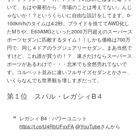
いて、もはや最初から「市場のことは考えてない」んじ
ゃないか！？というくらいに自由な設計をしてます。0-
100km/hのタイムは4.2秒。プライドを捨ててAWD化し
たM５や、E63AMGといった2000万円超えのスーパース
ポーツセダンに匹敵するタイム！！しかも価格は700万
円で、同じ４ドアのラグジュアリーセダン。まあ当然で
すけど、これ誰が買うの！？ 速さだけならスーパース
ポーツがあるわけで・・・北米でも全然売れてないで
す。コルベット並みに速いフルサイズセダンとかさー、
いくらなんでも世界観を壊しすぎだって。
第１位 スバル・レガシィB４
レガシィ B4：パワーユニット
https://t.co/U4RbUFxxFA
@YouTube
さんから