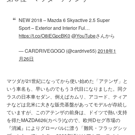
NEW 2018 – Mazda 6 Skyactive 2.5 Super
Sport – Exterior and Interior Ful…
https://t.co/O8iEGpcBK0
@YouTube
さんから
— CARDRIVEGOGO (@cardrive55)
2018年1
月26日
マツダが21世紀になってから使い始めた「アテンザ」と
いう車名も、早いものでもう３代目になりました。同ク
ラスの日本車セダン、例えばカムリ、アコード、ティア
ナなどは北米に大きな販売基盤があってモデルが存続し
ていますが、このアテンザの前身は、ドイツで熱い支持
を得たMAZDA626(カペラ)なので、欧州Dセグ市場の
『消滅』によりグローバルに漂う「難民・フラッグシッ