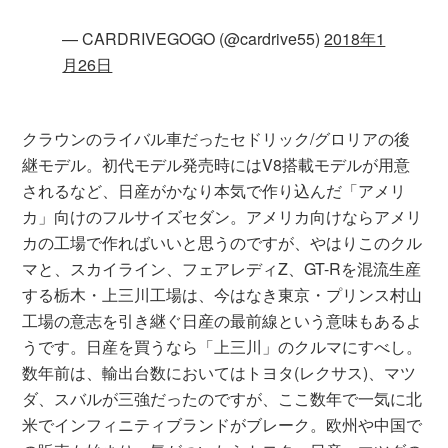
— CARDRIVEGOGO (@cardrive55)
2018年1
月26日
クラウンのライバル車だったセドリック/グロリアの後
継モデル。初代モデル発売時にはV8搭載モデルが用意
されるなど、日産がかなり本気で作り込んだ「アメリ
カ」向けのフルサイズセダン。アメリカ向けならアメリ
カの工場で作ればいいと思うのですが、やはりこのクル
マと、スカイライン、フェアレディZ、GT-Rを混流生産
する栃木・上三川工場は、今はなき東京・プリンス村山
工場の意志を引き継ぐ日産の最前線という意味もあるよ
うです。日産を買うなら「上三川」のクルマにすべし。
数年前は、輸出台数においてはトヨタ(レクサス)、マツ
ダ、スバルが三強だったのですが、ここ数年で一気に北
米でインフィニティブランドがブレーク。欧州や中国で