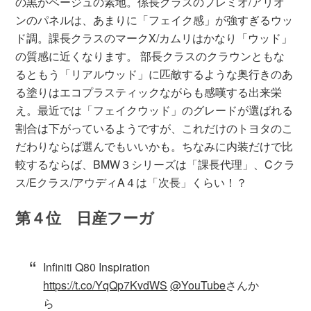
の黒かベージュの素地。係長クラスのプレミオ/アリオ
ンのパネルは、あまりに「フェイク感」が強すぎるウッ
ド調。課長クラスのマークX/カムリはかなり「ウッド」
の質感に近くなります。 部長クラスのクラウンともな
るともう「リアルウッド」に匹敵するような奥行きのあ
る塗りはエコプラスティックながらも感嘆する出来栄
え。最近では「フェイクウッド」のグレードが選ばれる
割合は下がっているようですが、これだけのトヨタのこ
だわりならば選んでもいいかも。ちなみに内装だけで比
較するならば、BMW３シリーズは「課長代理」、Cクラ
ス/Eクラス/アウディA４は「次長」くらい！？
第４位 日産フーガ
Infiniti Q80 Inspiration
https://t.co/YqQp7KvdWS
@YouTube
さんか
ら