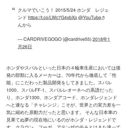
クルマでいこう！ 2015/5/24 ホンダ レジェ
ンド
https://t.co/LWc7G4xbXo
@YouTube
さ
んから
— CARDRIVEGOGO (@cardrive55)
2018年1
月26日
ホンダやスバルといった日本の４輪車生産においては後
発の部類に入るメーカーは、70年代から徹底して「性
能」にこだわった製品開発をしてきました。スバル
1000、スバルFF-1、スバルレオーネへの系譜だった
り、ホンダ1300、ホンダアコード、ホンダレジェンド
へと連なる「チャレンジ」こそが、世界との実力差を一
気に縮めた原動力だったと思います。 そんな日本車の
見果てぬ夢の現在地にいるのがホンダ・レジェンドで
す。クラウン、フーガ、アテンザの歩みとはまた違って