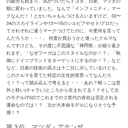
の販売も始まり、気がついたらトヨタ、日産、マツダの
順に変わっていました。なんで「インフィニティ」マー
クなんだ！！とかいちゃもんつける人いますけど、32〜
34のスカイラインや13〜15のシルビアやセド/グロだっ
てそれぞれに違うマークつけてたのに、今更何を言って
んだろうか・・・。 何度か買おうかと迷ったクルマな
んですけども、その度に不思議な「禅問答」が繰り返さ
れます。「なぜフーガはこのスタイルなのか！？」「執
拗にドイツブランドをターゲットにするのか！？」など
など。日産の技術の高さは十二分に示しているけども、
このクルマを育てた特定の文化的背景ってなんだろ
う！？って踏み込んで考えると・・・あれ？根っこは意
外と軽い(チャラい)ところから生まれてる！？そして次
のモデル(Y52)でこれまでの２世代の存在は否定される
運命なのでは！？ 次が大本命モデルになりそうな予
感！？
第３位 マツダ・アテンザ