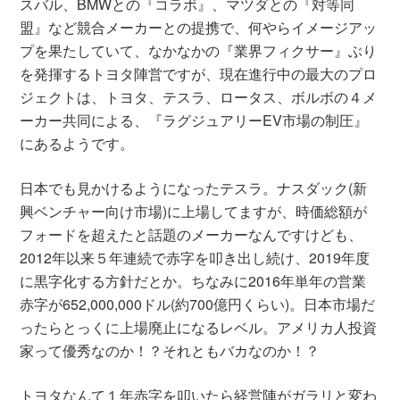
スバル、BMWとの『コラボ』、マツダとの『対等同
盟』など競合メーカーとの提携で、何やらイメージアッ
プを果たしていて、なかなかの『業界フィクサー』ぶり
を発揮するトヨタ陣営ですが、現在進行中の最大のプロ
ジェクトは、トヨタ、テスラ、ロータス、ボルボの４メ
ーカー共同による、『ラグジュアリーEV市場の制圧』
にあるようです。
日本でも見かけるようになったテスラ。ナスダック(新
興ベンチャー向け市場)に上場してますが、時価総額が
フォードを超えたと話題のメーカーなんですけども、
2012年以来５年連続で赤字を叩き出し続け、2019年度
に黒字化する方針だとか。ちなみに2016年単年の営業
赤字が652,000,000ドル(約700億円くらい)。日本市場だ
ったらとっくに上場廃止になるレベル。アメリカ人投資
家って優秀なのか！？それともバカなのか！？
トヨタなんて１年赤字を叩いたら経営陣がガラリと変わ