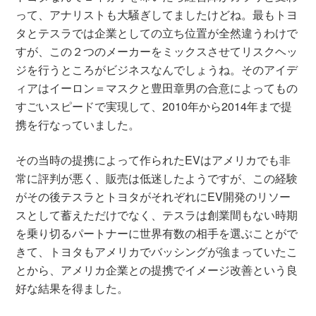
って、アナリストも大騒ぎしてましたけどね。最もトヨ
タとテスラでは企業としての立ち位置が全然違うわけで
すが、この２つのメーカーをミックスさせてリスクヘッ
ジを行うところがビジネスなんでしょうね。そのアイデ
ィアはイーロン＝マスクと豊田章男の合意によってもの
すごいスピードで実現して、2010年から2014年まで提
携を行なっていました。
その当時の提携によって作られたEVはアメリカでも非
常に評判が悪く、販売は低迷したようですが、この経験
がその後テスラとトヨタがそれぞれにEV開発のリソー
スとして蓄えただけでなく、テスラは創業間もない時期
を乗り切るパートナーに世界有数の相手を選ぶことがで
きて、トヨタもアメリカでバッシングが強まっていたこ
とから、アメリカ企業との提携でイメージ改善という良
好な結果を得ました。