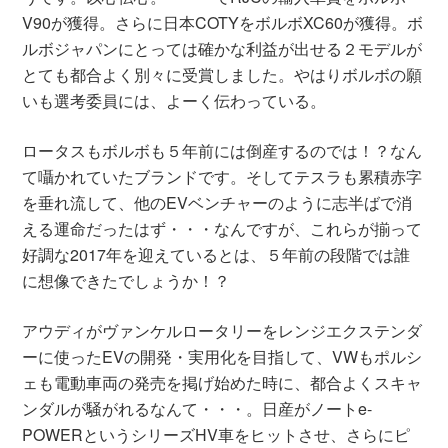
V90が獲得。さらに日本COTYをボルボXC60が獲得。ボ
ルボジャパンにとっては確かな利益が出せる２モデルが
とても都合よく別々に受賞しました。やはりボルボの願
いも選考委員には、よーく伝わっている。
ロータスもボルボも５年前には倒産するのでは！？なん
て囁かれていたブランドです。そしてテスラも累積赤字
を垂れ流して、他のEVベンチャーのように志半ばで消
える運命だったはず・・・なんですが、これらが揃って
好調な2017年を迎えているとは、５年前の段階では誰
に想像できたでしょうか！？
アウディがヴァンケルロータリーをレンジエクステンダ
ーに使ったEVの開発・実用化を目指して、VWもポルシ
ェも電動車両の発売を掲げ始めた時に、都合よくスキャ
ンダルが騒がれるなんて・・・。日産がノートe-
POWERというシリーズHV車をヒットさせ、さらにピ