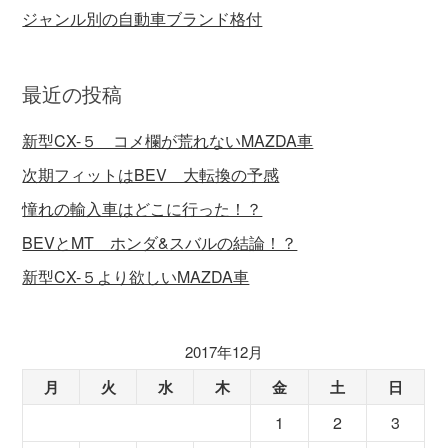
ジャンル別の自動車ブランド格付
最近の投稿
新型CX-５ コメ欄が荒れないMAZDA車
次期フィットはBEV 大転換の予感
憧れの輸入車はどこに行った！？
BEVとMT ホンダ&スバルの結論！？
新型CX-５より欲しいMAZDA車
2017年12月
月
火
水
木
金
土
日
1
2
3