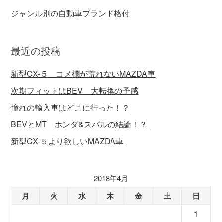
ジャンル別の自動車ブランド格付
最近の投稿
新型CX-５ コメ欄が荒れないMAZDA車
次期フィットはBEV 大転換の予感
憧れの輸入車はどこに行った！？
BEVとMT ホンダ&スバルの結論！？
新型CX-５より欲しいMAZDA車
2018年4月
月
火
水
木
金
土
日
1