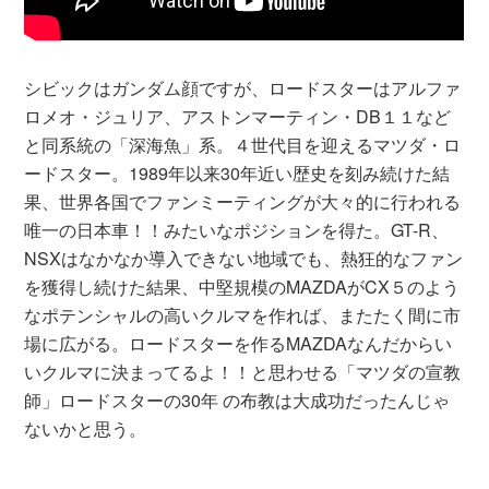
シビックはガンダム顔ですが、ロードスターはアルファ
ロメオ・ジュリア、アストンマーティン・DB１１など
と同系統の「深海魚」系。４世代目を迎えるマツダ・ロ
ードスター。1989年以来30年近い歴史を刻み続けた結
果、世界各国でファンミーティングが大々的に行われる
唯一の日本車！！みたいなポジションを得た。GT-R、
NSXはなかなか導入できない地域でも、熱狂的なファン
を獲得し続けた結果、中堅規模のMAZDAがCX５のよう
なポテンシャルの高いクルマを作れば、またたく間に市
場に広がる。ロードスターを作るMAZDAなんだからい
いクルマに決まってるよ！！と思わせる「マツダの宣教
師」ロードスターの30年 の布教は大成功だったんじゃ
ないかと思う。