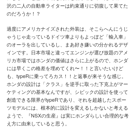
沢の二人の自動車ライターは約束通りに切腹して果てた
のだろうか！？
過度にアメリカナイズされた外装は、そこらへんにうじ
ゃうじゃ走っているドイツ車よりもよっぽど「輸入車」
のオーラを出しているし、まあ好き嫌いの分かれるデザ
インです。日本市場と違ってエンジンが選び放題のアメ
リカ市場ではホンダの価値はさらに上がるので、ホンダ
には早くこの格差を埋めてくれ〜！！と言いたいけど
も、typeRに乗ってろカス！！と返事が来そうな感じ。
ホンダの設計は「クラス」を逆手に取った下克上がマー
ケティングの基本なんですが、シビックの設計を使って
創造できる限界がtypeRであり、それを超越したスポー
ツモデルには、根本的に設計を変えるしかないと考える
ようで、『NSXの生産』は実にホンダらしい合理的な考
え方に由来していると思う。