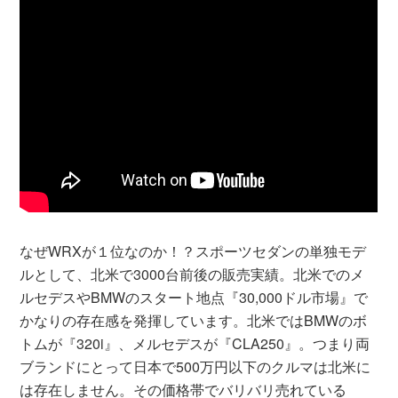
なぜWRXが１位なのか！？スポーツセダンの単独モデ
ルとして、北米で3000台前後の販売実績。北米でのメ
ルセデスやBMWのスタート地点『30,000ドル市場』で
かなりの存在感を発揮しています。北米ではBMWのボ
トムが『320i』、メルセデスが『CLA250』。つまり両
ブランドにとって日本で500万円以下のクルマは北米に
は存在しません。その価格帯でバリバリ売れている