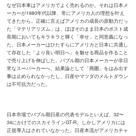
なぜ日本車はアメリカでよく売れるのか。それは日本メ
ーカーが1980年代以降、常にアメリカ人の理想を叶え
てきたから。正確に言えばアメリカの成長の原動力だっ
た「マテリアリズム」は、ほぼそのまま日本のポスト成
長期においてもキラキラと輝く「幸せ」と同意義になっ
た。日本メーカーはひたすらにアメリカと日本に共通し
て存在した「より良い明日へ」を魅せる商品を作ること
で売り上げを伸ばした。バブル期の日本メーカーが非日
常なスーパーカーへ、結果論として「商圏」をはみ出す
事は止められなかったし、日産やマツダのメルトダウン
は不可抗力だった。
日本市場でバブル期日産の代表モデルといえば、32〜
34にかけてのスカイラインGT-R。しかしアメリカには
正規導入はされていなかった。日産本流がアメリカチャ