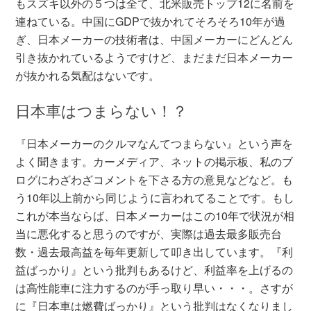
もスズキ以外の５つは全て、北米販売トップ12に名前を
連ねている。中国にGDPで抜かれてそろそろ10年が過
ぎ、日本メーカーの技術者は、中国メーカーにどんどん
引き抜かれているようですけど、まだまだ日本メーカー
が抜かれる気配はないです。
日本車はつまらない！？
『日本メーカーのクルマなんてつまらない』という声を
よく聞きます。カーメディア、ネットの掲示板、私のブ
ログにわざわざコメントを下さる方の意見などなど。も
う10年以上前から同じように言われてることです。もし
これが本当ならば、日本メーカーはこの10年で状況が相
当に悪化すると思うのですが、実際は過去最多販売台
数・過去最高益を毎年更新して叩き出しています。『利
益ばっかり』という批判もあるけど、利益率を上げるの
は高性能車に注力するのが手っ取り早い・・・。さすが
に『日本車は燃費ばっかり』という批判はなくなりまし