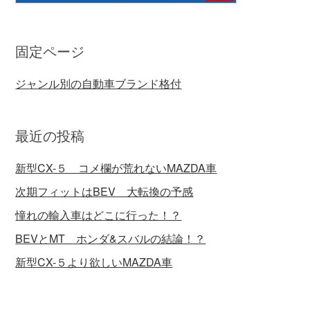
固定ページ
ジャンル別の自動車ブランド格付
最近の投稿
新型CX-５ コメ欄が荒れないMAZDA車
次期フィットはBEV 大転換の予感
憧れの輸入車はどこに行った！？
BEVとMT ホンダ&スバルの結論！？
新型CX-５より欲しいMAZDA車