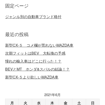
固定ページ
ジャンル別の自動車ブランド格付
最近の投稿
新型CX-５ コメ欄が荒れないMAZDA車
次期フィットはBEV 大転換の予感
憧れの輸入車はどこに行った！？
BEVとMT ホンダ&スバルの結論！？
新型CX-５より欲しいMAZDA車
2021年6月
月
火
水
木
金
土
日