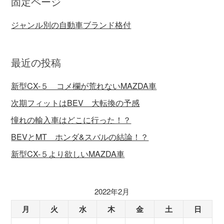
固定ページ
ジャンル別の自動車ブランド格付
最近の投稿
新型CX-５ コメ欄が荒れないMAZDA車
次期フィットはBEV 大転換の予感
憧れの輸入車はどこに行った！？
BEVとMT ホンダ&スバルの結論！？
新型CX-５より欲しいMAZDA車
2022年2月
月
火
水
木
金
土
日