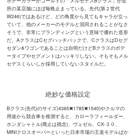
ボデーカラーがゴールドの「メルセデスBクラス」が近
所の某店舗にほぼ毎晩止まっている。先代(第２世代
W246)ではあるけど、どの角度から見てもキャラが立っ
ていて、他のメーカーのモデルと混同されることがなさ
そうで、非常にブランディングという意味で優れた造形
だ。AクラスはCセグハッチバックで、CクラスはDセグ
セダン&ワゴンであることは自明だけどBクラスのボデ
ータイプやセグメントはハッキリしない。そもそもメル
セデスくらいしか採用していないスタイルだ。
絶妙な価格設定
Bクラス(先代)のサイズ(4365✖︎1785✖︎1540)やクルマの
用途から競合車を推測すると、カローラフィールダー、
ホンダシャトル(廃止は残念)、ヴェゼル、CX-３０、
MINIクロスオーバーといった日本市場の王道モデルばか