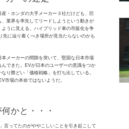
日産・ホンダの大手メーカー３社だけども、巨
も、業界を率先してリードしようという動きが
」ように見える。ハイブリッド車の市販化を争
より先に辿り着くべき場所が見当たらないのかも
日本メーカーの間隙を突いて、堅固な日本市場
込んできた。EVが日本のユーザーの意識をつか
かなり際どい「価格戦略」を打ち出している。
らEV市場の本命ではないようだ。
が何かと・・・
き」言ってたのがややこしいことを引き起こして