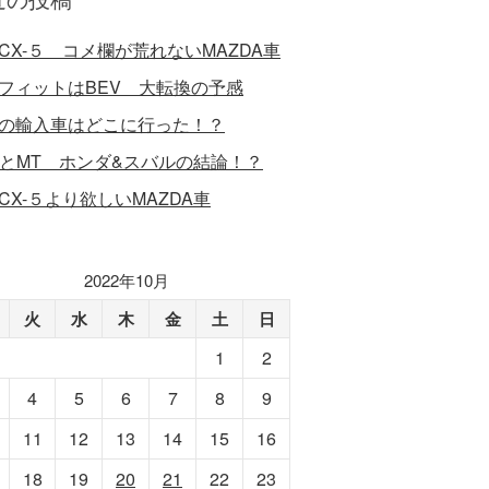
CX-５ コメ欄が荒れないMAZDA車
フィットはBEV 大転換の予感
の輸入車はどこに行った！？
VとMT ホンダ&スバルの結論！？
CX-５より欲しいMAZDA車
2022年10月
火
水
木
金
土
日
1
2
4
5
6
7
8
9
11
12
13
14
15
16
18
19
20
21
22
23