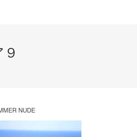
ア９
MMER NUDE