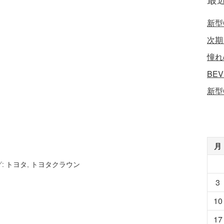
新型
次期
憧れ
BE
新型
月
:
トヨタ
,
トヨタクラウン
3
10
17