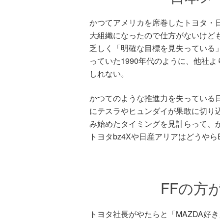
かつてアメリカを席巻したトヨタ・
大組織になったので仕方がないけど
乏しく「明確な目標を見失っている
っていた1990年代のように、他社
しれない。
かつてのような推進力を失っている
にテスラやヒュンダイが果敢に切り
み始めたタイミングを見計らって、
トヨタbz4Xや日産アリアはどうや
FFの方
トヨタ社長がやたらと「MAZDA好