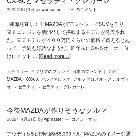
CX-60とマセラティ・グレカーレ
2022年6月3日
by
wpmaster
1件のコメント
装備見直し！？ MAZDAがFRシャシーでSUVを作り、
直６エンジンを新開発して搭載するモデルが発表され
た。直６モデルが４００万円くらいの価格で買えるとあ
って、予約も好調なようだ。昨年末にCX-５オーナー向
けにネット …
[Read more…]
カテゴリー:
イタリアのブランド
,
日本のブランド
タグ:
MAZDA・CX-60
,
アルファロメオ
,
アルファロメオ・ステルヴィ
オ
,
マセラティ
,
マセラティ・グレカーレ
今後MAZDAが作りそうなクルマ
2022年4月21日
by
wpmaster
コメントする
アウディS５(北米価格55,300ドル) MAZDAのイメージ通