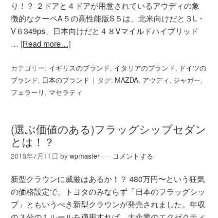
り！？ ２ドアと４ドアが用意されているアウディの象
徴的なクーペA５の高性能版S５は、北米向けだと３L・
V６349ps、日本向けだと４８Vマイルドハイブリッド
…
[Read more…]
カテゴリー:
イギリスのブランド
,
イタリアのブランド
,
ドイツの
ブランド
,
日本のブランド
タグ:
MAZDA
,
アウディ
,
ジャガー
,
フェラーリ
,
マセラティ
(選ぶ価値のある)フラッグシップセダン
とは！？
2018年7月11日
by
wpmaster
コメントする
新型クラウンに威厳はあるか！？ 480万円〜という狂気
の価格設定で、トヨタのみならず「日本のフラッグシッ
プ」ともいうべき新型クラウンが発売されました。年収
の３分の１ルールを適用すれば、大企業のエクゼクティ