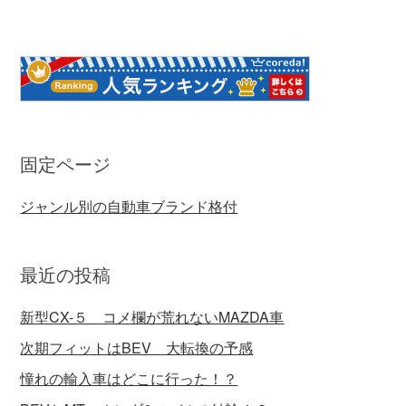
固定ページ
ジャンル別の自動車ブランド格付
最近の投稿
新型CX-５ コメ欄が荒れないMAZDA車
次期フィットはBEV 大転換の予感
憧れの輸入車はどこに行った！？