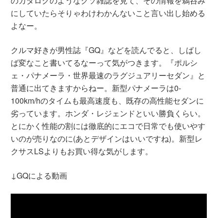
のカタログのようなクソ雑誌を見て、その情報を鵜呑み
にしていたらそりゃわけわかんないこと言い出し始める
よなー。
クルマ好きが男性誌『GQ』などを読んでると、しばし
ば変なこと書いてるなーって気がつきます。『ポルシ
ェ・パナメーラ・世界最速のラグジュアリーセダン』と
普通に出てきますからねー。新型パナメーラは0-
100km/hのタイムも最高速度も、既存の高性能セダンに
劣っています。ホンダ・レジェンドといい勝負くらい。
とにかく性能の割には徹底的にエコで日常でも使いやす
いのが売りなのに(あとデザインはいいですね)。新型レ
クサスLSよりもお買い得な気がします。
↓GQによる動画