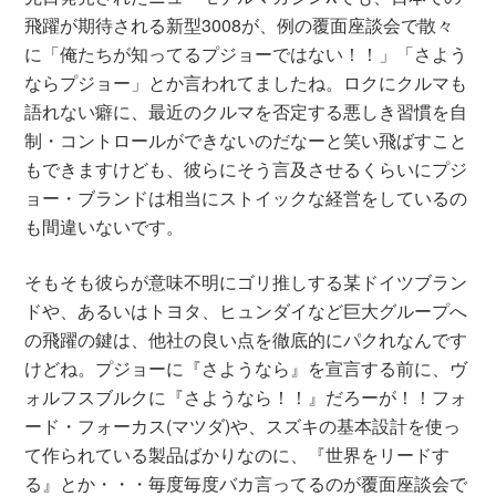
飛躍が期待される新型3008が、例の覆面座談会で散々
に「俺たちが知ってるプジョーではない！！」「さよう
ならプジョー」とか言われてましたね。ロクにクルマも
語れない癖に、最近のクルマを否定する悪しき習慣を自
制・コントロールができないのだなーと笑い飛ばすこと
もできますけども、彼らにそう言及させるくらいにプジ
ョー・ブランドは相当にストイックな経営をしているの
も間違いないです。
そもそも彼らが意味不明にゴリ推しする某ドイツブラン
ドや、あるいはトヨタ、ヒュンダイなど巨大グループへ
の飛躍の鍵は、他社の良い点を徹底的にパクれなんです
けどね。プジョーに『さようなら』を宣言する前に、ヴ
ォルフスブルクに『さようなら！！』だろーが！！フォ
ード・フォーカス(マツダ)や、スズキの基本設計を使っ
て作られている製品ばかりなのに、『世界をリードす
る』とか・・・毎度毎度バカ言ってるのが覆面座談会で