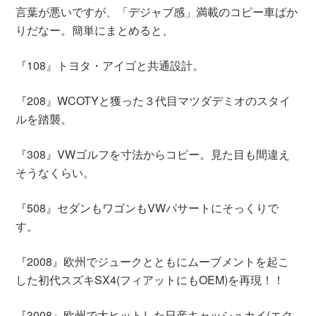
言葉が悪いですが、「デジャブ感」満載のコピー車ばか
りだなー。簡単にまとめると、
『108』トヨタ・アイゴと共通設計。
『208』WCOTYと獲った３代目マツダデミオのスタイ
ルを踏襲。
『308』VWゴルフを寸法からコピー。見た目も間違え
そうなくらい。
『508』セダンもワゴンもVWパサートにそっくりで
す。
『2008』欧州でジュークとともにムーブメントを起こ
した初代スズキSX4(フィアットにもOEM)を再現！！
『3008』欧州で大ヒットした日産キャッシュカイ(エク