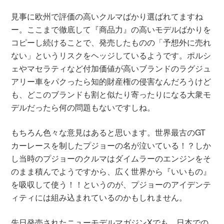
見事に欧州で評価の高いクルマばかり選ばれてますね
ー。ここまで徹底して『商品力』の高いモデルばかりを
コピーし続けることで、発売したものの「予想外に売れ
ない」というリスクをヘッジしているようです。ポルシ
ェやマセラティなど付加価値が高いブランドのラグジュ
アリー車をパクったら知的財産権の侵害なんだろうけど
も、どこのブランドも割と似たり寄ったりになる大衆モ
デルだったら何の問題もないですしね。
もちろん色々な意見はあると思います。世界最古のGT
カーレースを制したプジョーの名が泣いている！？しか
し当時のプジョーのクルマはダイムラーのエンジンをそ
のまま積んでようですから、広く世界から『いいもの』
を吸収して使う！！というのが、プジョーのアイデンテ
ィティには組み込まれているのかもしれません。
先日発売されたニューモデルマガジンXでも、日本での