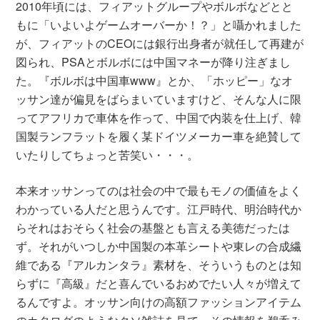
2010年頃には、フィアットグループやボルボなどとと
もに「いよいよゲームオーバーか！？」と囁かれました
が、フィアットのCEOには銀行出身者が就任して再建が
図られ、PSAとボルボには中国マネーが降り注ぎまし
た。『ボルボは中国車www』とか、「ホッピー」なオ
ッサン達が偏見をばらまいていますけど、そんな人に限
ってアフリカで車体を作って、中国で内装を仕上げ、韓
国製ランフラットを履く某ドイツメーカー車を絶賛して
いたりしてちょっと苦笑い・・・。
本来オッサンってのは社会の中で最もモノの価値をよく
わかっている人だと思うんです。江戸時代、明治時代か
らそれはおそらく社会の基盤とも言える美徳だったは
ず。それがいつしか中国製の本革シートや東レの合成繊
維である『アルカンタラ』素材を、そういうものとは知
らずに『高級』だと喜んでいるおめでたい人々が増えて
るんですよ。オッサン向けの高額ファッションアイテム