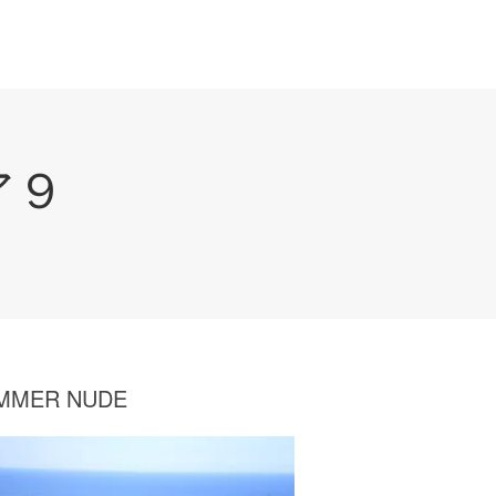
ア９
MMER NUDE