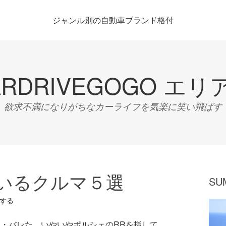
ジャンル別の自動車ブランド格付
ARDRIVEGOGO エリ
欲求不満になりがちなカーライフを気楽に笑い飛ばす
いるクルマ５選
SU
する
・・バレた。いやいやポルシェのRRを指して、