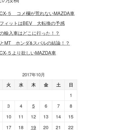
CX-５ コメ欄が荒れないMAZDA車
フィットはBEV 大転換の予感
の輸入車はどこに行った！？
VとMT ホンダ&スバルの結論！？
CX-５より欲しいMAZDA車
2017年10月
火
水
木
金
土
日
1
3
4
5
6
7
8
10
11
12
13
14
15
17
18
19
20
21
22