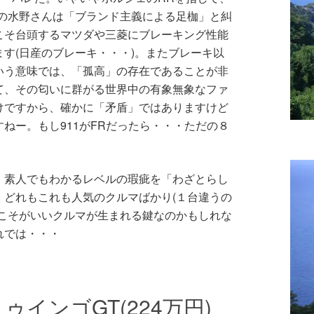
Rの水野さんは「ブランド主義による足枷」と糾
こそ台頭するマツダや三菱にブレーキング性能
す(日産のブレーキ・・・)。またブレーキ以
いう意味では、「孤高」の存在であることが非
て、その匂いに群がる世界中の有象無象なファ
けですから、確かに「矛盾」ではありますけど
ねー。もし911がFRだったら・・・ただの８
、素人でもわかるレベルの瑕疵を「わざとらし
。どれもこれも人気のクルマばかり(１台違うの
」こそがいいクルマが生まれる鍵なのかもしれな
れでは・・・
インゴGT(224万円)