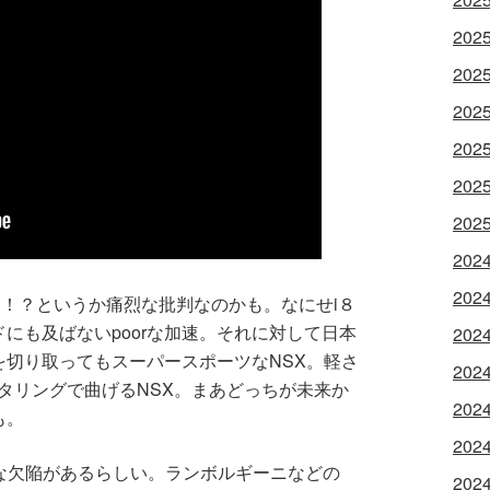
202
202
202
202
202
202
202
202
ス！？というか痛烈な批判なのかも。なにせi８
にも及ばないpoorな加速。それに対して日本
202
切り取ってもスーパースポーツなNSX。軽さ
202
タリングで曲げるNSX。まあどっちが未来か
202
も。
202
的な欠陥があるらしい。ランボルギーニなどの
202