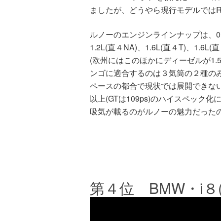
ましたが、どうやら現行モデルではR
ルノーのエンジンラインナップは、0.9L(
1.2L(直４NA)、1.6L(直４T)、
(欧州にはこのほかにディーゼルが1.5
ンゴに適合するのは３気筒の２種の
ペースの都合で現状では展開できな
以上(GTは109ps)のハイスペック
吸気が載るのがルノーの魅力だった
第４位 BMW・i８(