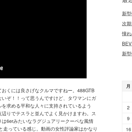
新型
次期
憧れ
BE
新型
月
おくには良さげなクルマですねー。488GTB
ないぞ！！って思うんですけど、タワマンにガ
ルを求める平和な人々に支持されているよう
2
点辺りでテスラと並んでよく見かけますわ。ス
9
は6erみたいなラグジュアリークーペな風情
ワっと走っている感じ。動画の女性評論家はかなり
16