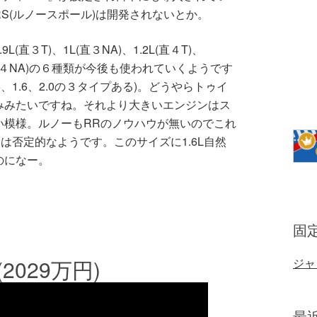
S(ルノースポール)は開発されないとか。
直３T)、1L(直３NA)、1.2L(直４T)、
1.6L(直４NA)の６種類が今後も使われていくようです
、1.6、2.0の３タイプある)。どうやらトゥイ
みみたいですね。それより大きいエンジンはス
い模様。ルノーもRRのノウハウが無いのでこれ
化には否定的なようです。このサイズに1.6L自然
のになー。
固
2029万円)
ジャ
最