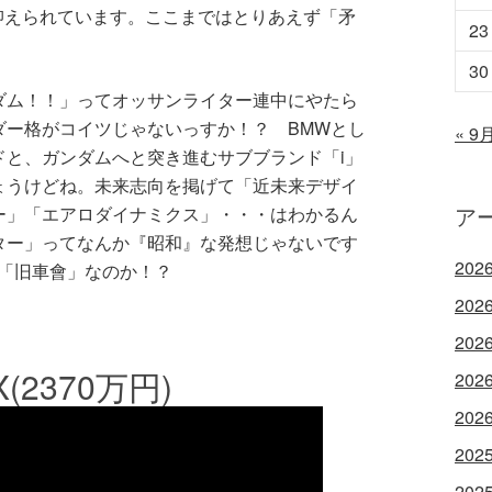
に抑えられています。ここまではとりあえず「矛
23
30
ダム！！」ってオッサンライター連中にやたら
ダー格がコイツじゃないっすか！？ BMWとし
« 9
ドと、ガンダムへと突き進むサブブランド「i」
ょうけどね。未来志向を掲げて「近未来デザイ
ア
ー」「エアロダイナミクス」・・・はわかるん
ター」ってなんか『昭和』な発想じゃないです
202
て「旧車會」なのか！？
202
202
2370万円)
202
202
202
202