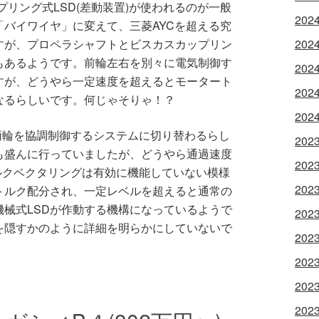
リング式LSD(差動装置)が使われるのが一般
202
バイワイヤ」に変えて、三菱AYCを超える究
202
すが、プロペラシャフトとビスカスカップリン
もあるようです。前輪左右を別々に電気制御す
202
すが、どうやら一定速度を超えるとモータート
202
なるらしいです。何じゃそりゃ！？
202
の両輪を協調制御するシステムに切り替わるらし
202
も盛んに行っていましたが、どうやら通過速度
202
トルクベクタリングは有効に機能していない模様
202
トルク配分され、一定レベルを超えると通常の
械式LSDが作動する機構になっているようで
202
を隠すかのように詳細を明らかにしていないで
202
202
202
202