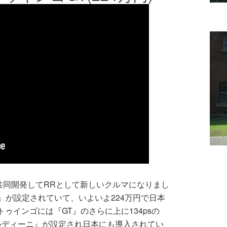
共同開発してRRとして新しいクルマになりまし
』が設定されていて、いよいよ224万円で日本
ゥインゴには『GT』のさらに上に134psの
ゴルディーニ』が設定され日本にも導入されてい