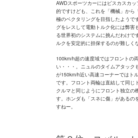
AWDスポーツカーにはビスカスカップ
的ですけども、これを「機械」から「
極のベクタリングを目指したようで
グをレスして電動トルク化には弊害
る世界初のシステムに挑んだわけで
ルクを安定的に担保するのが難しく
100km/h超の速度域ではフロント
い・・・。ニュルのタイムアタック
が150km/h近い高速コーナーでは
です。フロント両輪は直結して同じ
クルマと同じようにフロント独立の機
す。ホンダも「スネに傷」があるの
すねー。