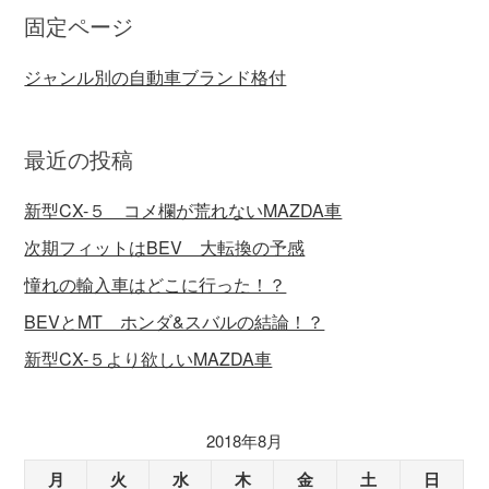
固定ページ
ジャンル別の自動車ブランド格付
最近の投稿
新型CX-５ コメ欄が荒れないMAZDA車
次期フィットはBEV 大転換の予感
憧れの輸入車はどこに行った！？
BEVとMT ホンダ&スバルの結論！？
新型CX-５より欲しいMAZDA車
2018年8月
月
火
水
木
金
土
日