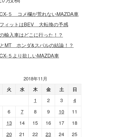
CX-５ コメ欄が荒れないMAZDA車
フィットはBEV 大転換の予感
の輸入車はどこに行った！？
VとMT ホンダ&スバルの結論！？
CX-５より欲しいMAZDA車
2018年11月
火
水
木
金
土
日
1
2
3
4
6
7
8
9
10
11
13
14
15
16
17
18
20
21
22
23
24
25