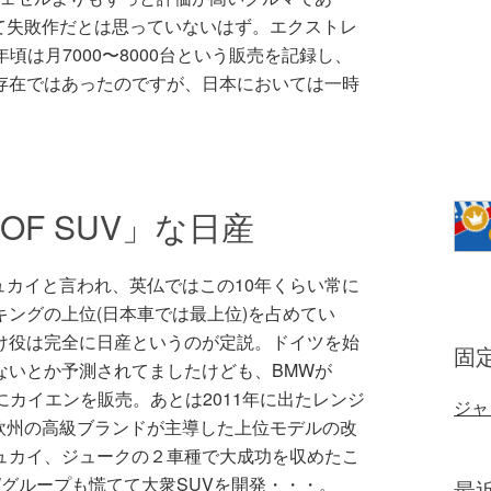
て失敗作だとは思っていないはず。エクストレ
4年頃は月7000〜8000台という販売を記録し、
存在ではあったのですが、日本においては一時
 OF SUV」な日産
カイと言われ、英仏ではこの10年くらい常に
キングの上位(日本車では最上位)を占めてい
け役は完全に日産というのが定説。ドイツを始
固
ないとか予測されてましたけども、BMWが
年にカイエンを販売。あとは2011年に出たレンジ
ジャ
欧州の高級ブランドが主導した上位モデルの改
ュカイ、ジュークの２車種で大成功を収めたこ
Wグループも慌てて大衆SUVを開発・・・。
最