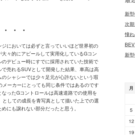
新型
次期
て・・・
憧れ
BE
ンジにおいては必ずと言っていいほど世界初の
が大々的にアピールして実用化しているGコン
新型
ルのデビュー時にすでに採用されていた技術で
で売れるSUVとして開発した結果、車高は高
ムのシャシーでは少々足元が心許ないという瑕
のメーカーにとっても同じ条件ではあるのです
月
となったGコントロールは高速道路での使用を
』としての成長を青写真として描いた上での選
ためにも譲れない部分だったと思う。
5
12
19