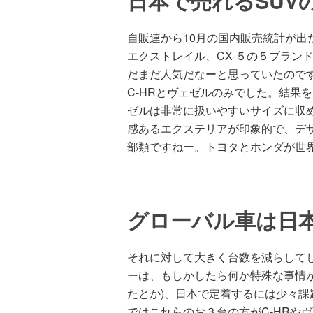
日本で売れるSUV
自販連から10月の国内販売統計が出
エクストレイル、CX-５の５ブランド
だまだ人気だなーと思っていたのです
C-HRとヴェゼルのみでした。結果
ゼルは非常に扱いやすいサイズに収
感あるエクステリアが印象的で、デ
部類ですねー。トヨタとホンダが世
グローバル車は日
それに対して大きく台数を減らしてし
ーは、もしかしたら何か特殊な事情
たとか)、日本で定着するには少々
ではこれらのお３台の方がC-HRや