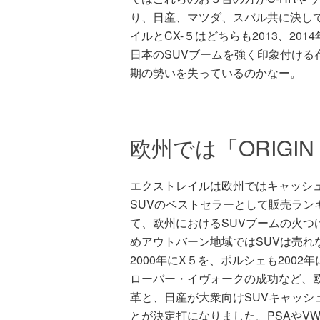
り、日産、マツダ、スバル共に決し
イルとCX-５はどちらも2013、201
日本のSUVブームを強く印象付ける
期の勢いを失っているのかなー。
欧州では「ORIGIN
エクストレイルは欧州ではキャッシュ
SUVのベストセラーとして販売ラン
て、欧州におけるSUVブームの火つ
めアウトバーン地域ではSUVは売れ
2000年にX５を、ポルシェも2002
ローバー・イヴォークの成功など、
革と、日産が大衆向けSUVキャッシ
とが決定打になりました。PSAやV