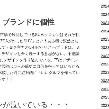
202
202
 ブランドに個性
202
202
本市場で展開しているSUV/クロカンはそれぞれ
202
MAZDAが作ったSUV」というある種で漠然とし
てトヨタ主力のC-HR/ハリアー/プラドは、３
202
。デザインも全く統一する意思がない。不思議
202
正にデザインを作り込んでいる。下はデザイン
202
経営陣は自らの成功に自信を持ってはいるだろ
202
比較した時に絶対的に「いいクルマを作ってい
うか！？
202
202
202
ンが泣いている・・・
202