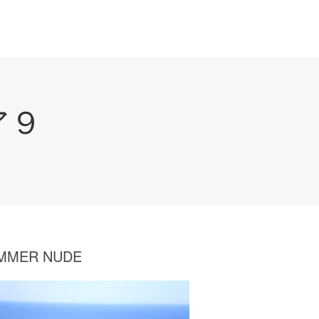
ア９
MMER NUDE