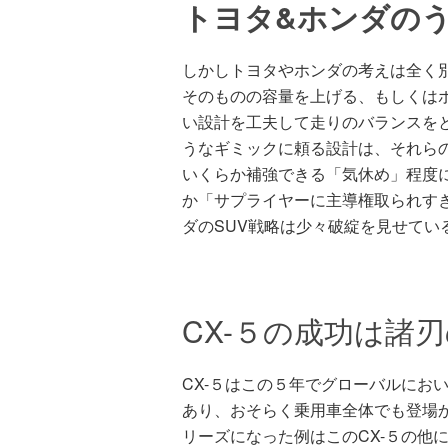
トヨタ&ホンダの
しかしトヨタやホンダの考えは全く
そのものの容量を上げる、もしくは
い設計を工夫して走りのバランスを
うなギミックに頼る設計は、それら
いくらか補強できる「気休め」程度
か「サプライヤーに主導権取られす
ダのSUV戦略は少々破綻を見せてい
CX-５の成功は諸
CX-５はこの５年でグローバルにお
あり、おそらく乗用車全体でも登場か
リーズになった例はこのCX-５の他に