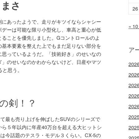
うまさ
26
別にあったようで、走りがキツイならシャシー
« 1
ボデーは可能な限り小型化し、車高と重心が低
とることを優先しました。Gコントロールのよ
の基本要素を整えた上でもまだ足りない部分を
ア
に思っているようだ。「技術好き」のせいなの
ぎ」のせいなのかわからないけど、日産やマツ
202
ると思う。
202
202
202
刃の剣！？
202
202
いて最も売り上げを伸ばしたSUVのシリーズで
ら５年以内に年産40万台を超える大ヒットシ
202
は今話題のテスラ・モデル３くらい。CX-5の
202