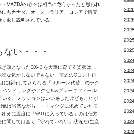
・MAZDAの存在は相当に危うかったと思われ
202
外にもカナダ、オーストラリア、ロシアで販売
202
繰り返し説明されている。
202
202
らない・・・
202
202
ぎ頭となったCX-５を大事に育てる姿勢は非
202
保護な気がしないでもない。前述のGコントロ
202
代目に移行してさらなる「サルーン代替」のラグ
、ハンドリングやアクセル&ブレーキフィール
202
ている。ミッションはいい感じだけどもこれが
202
囲気は当然ながら・・・マツダに求めていたモ
202
ルゆえに過度に「守りに入っている」のは仕方
202
売に関しては全く「守れていない」状況だ(生産
。
202