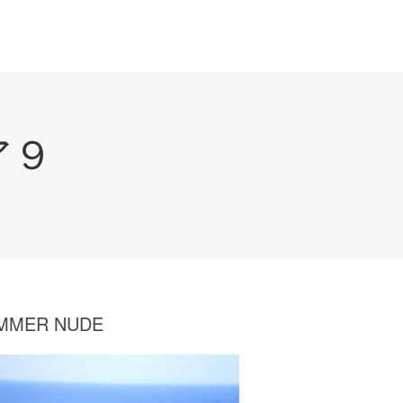
ア９
MMER NUDE