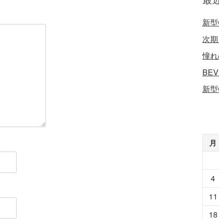
新型
次期
憧れ
BE
新型
月
4
11
18