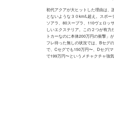
初代アクアが大ヒットした理由は、
とないような３０km/L超え。スポー
ソアラ、80スープラ、110ヴェロッ
しいエクステリア。この２つが有力
トカーなのに本体200万円の衝撃」
フレ待った無しの状況では、Bセグの
で、Cセグでも150万円〜、Dセグ(
で199万円〜というメチャクチャ強