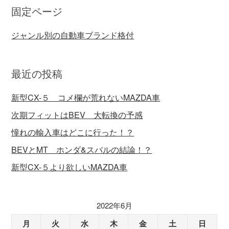
固定ページ
ジャンル別の自動車ブランド格付
最近の投稿
新型CX-５ コメ欄が荒れないMAZDA車
次期フィットはBEV 大転換の予感
憧れの輸入車はどこに行った！？
BEVとMT ホンダ&スバルの結論！？
新型CX-５より欲しいMAZDA車
2022年6月
月
火
水
木
金
土
日