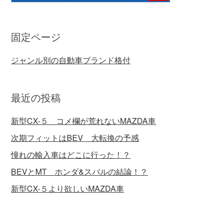
固定ページ
ジャンル別の自動車ブランド格付
最近の投稿
新型CX-５ コメ欄が荒れないMAZDA車
次期フィットはBEV 大転換の予感
憧れの輸入車はどこに行った！？
BEVとMT ホンダ&スバルの結論！？
新型CX-５より欲しいMAZDA車