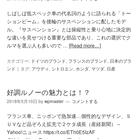
しばしば低スペック車の代名詞のように語られる「トー
ションビーム」を後輪のサスペンションに配したモデ
ル。『サスペンション』とは操縦性と乗り心地に決定的
な違いを見せつける重要な部品であり、これの選択でク
ルマを選ぶ人も多いので …
[Read more…]
カテゴリー:
ドイツのブランド
,
フランスのブランド
,
日本のブラ
ンド
タグ:
アウディ
,
シトロエン
,
ホンダ
,
マツダ
,
日産
好調ルノーの魅力とは！？
2018年5月10日
by
wpmaster
コメントする
フランス車、ニッポンで急加速…個性的なデザイン、Ｓ
ＵＶなど品ぞろえ拡充で２ケタ成長（産経新聞） –
Yahoo!ニュース https://t.co/ETh0E5IzAF