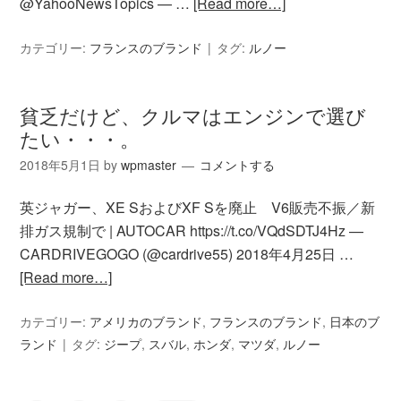
@YahooNewsTopics — …
[Read more…]
カテゴリー:
フランスのブランド
タグ:
ルノー
貧乏だけど、クルマはエンジンで選び
たい・・・。
2018年5月1日
by
wpmaster
コメントする
英ジャガー、XE SおよびXF Sを廃止 V6販売不振／新
排ガス規制で | AUTOCAR https://t.co/VQdSDTJ4Hz —
CARDRIVEGOGO (@cardrive55) 2018年4月25日 …
[Read more…]
カテゴリー:
アメリカのブランド
,
フランスのブランド
,
日本のブ
ランド
タグ:
ジープ
,
スバル
,
ホンダ
,
マツダ
,
ルノー