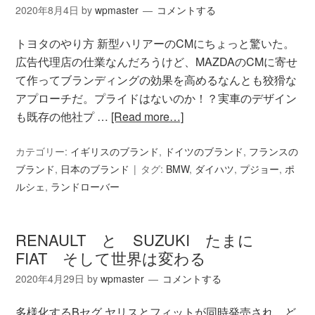
2020年8月4日
by
wpmaster
コメントする
トヨタのやり方 新型ハリアーのCMにちょっと驚いた。
広告代理店の仕業なんだろうけど、MAZDAのCMに寄せ
て作ってブランディングの効果を高めるなんとも狡猾な
アプローチだ。プライドはないのか！？実車のデザイン
も既存の他社プ …
[Read more…]
カテゴリー:
イギリスのブランド
,
ドイツのブランド
,
フランスの
ブランド
,
日本のブランド
タグ:
BMW
,
ダイハツ
,
プジョー
,
ポ
ルシェ
,
ランドローバー
RENAULT と SUZUKI たまに
FIAT そして世界は変わる
2020年4月29日
by
wpmaster
コメントする
多様化するBセグ ヤリスとフィットが同時発売され、ど