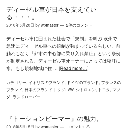
ディーゼル車が日本を支えてい
る・・・。
2018年5月28日
by
wpmaster
2件のコメント
ディーゼル車に囲まれた社会で「規制」を叫ぶ 欧州で
急速にディーゼル車への規制が強まっているらしい。前
触れもなく『都市の中心部に乗り入れ禁止』という条例
が制定される。ディーゼル車オーナーにとっては寝耳に
水。もし規制地域に住 …
[Read more…]
カテゴリー:
イギリスのブランド
,
ドイツのブランド
,
フランスの
ブランド
,
日本のブランド
タグ:
VW
,
シトロエン
,
トヨタ
,
マツ
ダ
,
ランドローバー
『トーションビーマー』の魅力。
2018年5月15日
by
wpmaster
コメントする