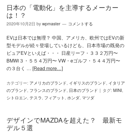
日本の「電動化」を主導するメーカー
は！？
2020年10月2日
by
wpmaster
コメントする
EVは日本では無理？ 中国、アメリカ、欧州ではEVの新
型モデルが続々登場しているけども、日本市場の既発の
ピュアEVといえば・・・ 日産リーフ・３３２万円〜
BMWi３・５５４万円〜 VW・eゴルフ・５４４万円〜
の３台く …
[Read more…]
カテゴリー:
アメリカのブランド
,
イギリスのブランド
,
イタリア
のブランド
,
フランスのブランド
,
日本のブランド
タグ:
MINI
,
シトロエン
,
テスラ
,
フィアット
,
ホンダ
,
マツダ
デザインでMAZDAを超えた？ 最新モ
デル５選