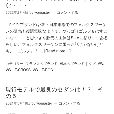
な・・・
2022年2月4日
by
wpmaster
コメントする
ドイツブランドは偉い 日本市場でのフォルクスワーゲ
ンの販売も復調気味なようで、やっぱりゴルフ８はすご
いな・・・と思いきや販売の主体はSUVに移りつつある
らしい。フォルクスワーゲンに限った話じゃないけど
も、「ゴルフ」「 …
[Read more…]
カテゴリー:
フランスのブランド
,
日本のブランド
タグ:
VW
,
VW・T-CROSS
,
VW・T-ROC
現行モデルで最良のセダンは！？ そ
の５
2021年5月18日
by
wpmaster
コメントする