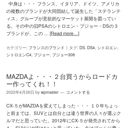
中身は・・・ フランス、イタリア、ドイツ、アメリカ
の複数のブランドが大同団結して誕生した「ステランテ
ィス」グループが意欲的なマーケット展開を図ってい
る。その中の旧PSAのシトロエン・プジョー・DSの３
ブランドが、この …
[Read more…]
カテゴリー:
フランスのブランド
タグ:
DS
,
DS4
,
シトロエン
,
シトロエンC4
,
プジョー
,
プジョー308
MAZDAよ・・・２台買うからロードカ
ー作ってくれ！！
2022年4月26日
by
wpmaster
コメントする
CX-５がMAZDAを変えてしまった・・・ １０年ちょっ
と前までは、SUVとは自分とは違う世界の人々が選ぶク
ルマだと思っていた。2012年にCX-５が発売されてから
も、SUVには縁はないと思っていた。今はブームに乗っ