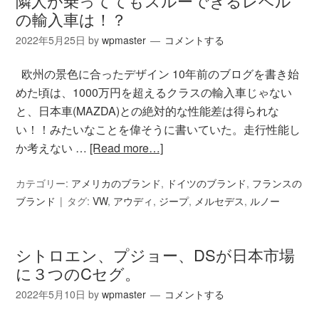
隣人が乗っててもスルーできるレベル
の輸入車は！？
2022年5月25日
by
wpmaster
コメントする
欧州の景色に合ったデザイン 10年前のブログを書き始
めた頃は、1000万円を超えるクラスの輸入車じゃない
と、日本車(MAZDA)との絶対的な性能差は得られな
い！！みたいなことを偉そうに書いていた。走行性能し
か考えない …
[Read more…]
カテゴリー:
アメリカのブランド
,
ドイツのブランド
,
フランスの
ブランド
タグ:
VW
,
アウディ
,
ジープ
,
メルセデス
,
ルノー
シトロエン、プジョー、DSが日本市場
に３つのCセグ。
2022年5月10日
by
wpmaster
コメントする