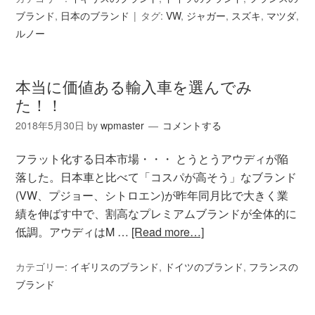
ブランド
,
日本のブランド
タグ:
VW
,
ジャガー
,
スズキ
,
マツダ
,
ルノー
本当に価値ある輸入車を選んでみ
た！！
2018年5月30日
by
wpmaster
コメントする
フラット化する日本市場・・・ とうとうアウディが陥
落した。日本車と比べて「コスパが高そう」なブランド
(VW、プジョー、シトロエン)が昨年同月比で大きく業
績を伸ばす中で、割高なプレミアムブランドが全体的に
低調。アウディはM …
[Read more…]
カテゴリー:
イギリスのブランド
,
ドイツのブランド
,
フランスの
ブランド