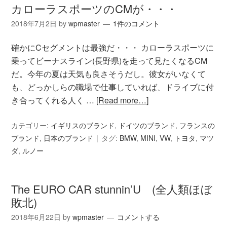
カローラスポーツのCMが・・・
2018年7月2日
by
wpmaster
1件のコメント
確かにCセグメントは最強だ・・・ カローラスポーツに
乗ってビーナスライン(長野県)を走って見たくなるCM
だ。今年の夏は天気も良さそうだし。彼女がいなくて
も、どっかしらの職場で仕事していれば、ドライブに付
き合ってくれる人く …
[Read more…]
カテゴリー:
イギリスのブランド
,
ドイツのブランド
,
フランスの
ブランド
,
日本のブランド
タグ:
BMW
,
MINI
,
VW
,
トヨタ
,
マツ
ダ
,
ルノー
The EURO CAR stunnin’U (全人類ほぼ
敗北)
2018年6月22日
by
wpmaster
コメントする