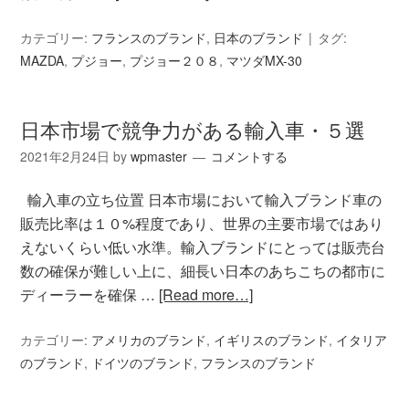
カテゴリー:
フランスのブランド
,
日本のブランド
タグ:
MAZDA
,
プジョー
,
プジョー２０８
,
マツダMX-30
日本市場で競争力がある輸入車・５選
2021年2月24日
by
wpmaster
コメントする
輸入車の立ち位置 日本市場において輸入ブランド車の
販売比率は１０%程度であり、世界の主要市場ではあり
えないくらい低い水準。輸入ブランドにとっては販売台
数の確保が難しい上に、細長い日本のあちこちの都市に
ディーラーを確保 …
[Read more…]
カテゴリー:
アメリカのブランド
,
イギリスのブランド
,
イタリア
のブランド
,
ドイツのブランド
,
フランスのブランド