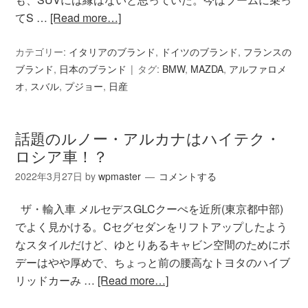
てS …
[Read more…]
カテゴリー:
イタリアのブランド
,
ドイツのブランド
,
フランスの
ブランド
,
日本のブランド
タグ:
BMW
,
MAZDA
,
アルファロメ
オ
,
スバル
,
プジョー
,
日産
話題のルノー・アルカナはハイテク・
ロシア車！？
2022年3月27日
by
wpmaster
コメントする
ザ・輸入車 メルセデスGLCクーぺを近所(東京都中部)
でよく見かける。Cセグセダンをリフトアップしたよう
なスタイルだけど、ゆとりあるキャビン空間のためにボ
デーはやや厚めで、ちょっと前の腰高なトヨタのハイブ
リッドカーみ …
[Read more…]