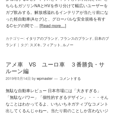
ちらもガソリンNAとHVを作り分けて幅広いユーザーを
ガブ飲みする。解放感溢れるインテリアが当たり前にな
った軽自動車(Aセグ)と、グローバルな安全規格を有す
るCセグの間で …
[Read more…]
カテゴリー:
イタリアのブランド
,
フランスのブランド
,
日本のブ
ランド
タグ:
スズキ
,
フィアット
,
ルノー
アメ車 VS ユーロ車 ３番勝負・サ
ルーン編
2019年5月14日
by
wpmaster
コメントする
無駄な自動車レビュー 日本市場には「大きすぎる」
「無駄なパワー」「個性的すぎるデザイン」・・・そん
なことはわかってるよ、いちいちネガティブなコメント
出してくるんじゃねー。当たり前のことしか言わないジ