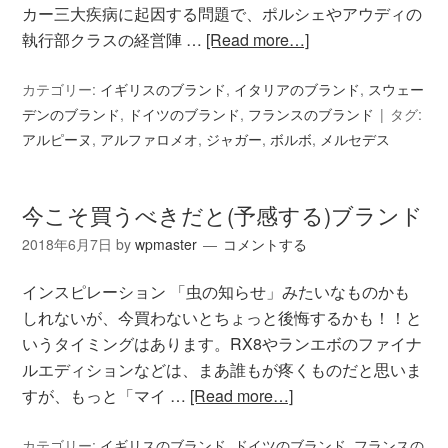
カー三大疾病に起因する問題で、ポルシェやアウディの
執行部クラスの経営陣 …
[Read more…]
カテゴリー:
イギリスのブランド
,
イタリアのブランド
,
スウェー
デンのブランド
,
ドイツのブランド
,
フランスのブランド
タグ:
アルピーヌ
,
アルファロメオ
,
ジャガー
,
ボルボ
,
メルセデス
今こそ買うべきだと(予感する)ブランド
2018年6月7日
by
wpmaster
コメントする
インスピレーション 「虫の知らせ」みたいなものかも
しれないが、今買わないとちょっと後悔するかも！！と
いうタイミングはあります。RX8やランエボのファイナ
ルエディションなどは、まあ誰もが疼くものだと思いま
すが、もっと「マイ …
[Read more…]
カテゴリー:
イギリスのブランド
,
ドイツのブランド
,
フランスの