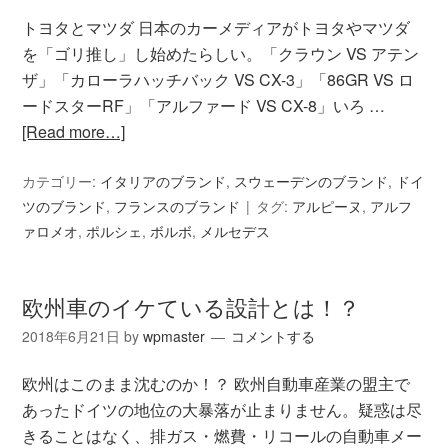
トヨタとマツダ 日本のカーメディアがトヨタやマツダ
を「ゴリ推し」し始めたらしい。「クラウン VS アテン
ザ」「カローラハッチバック VS CX-3」「86GR VS ロ
ードスターRF」「アルファード VS CX-8」いろ …
[Read more…]
カテゴリー:
イタリアのブランド
,
スウェーデンのブランド
,
ドイ
ツのブランド
,
フランスのブランド
タグ:
アルピーヌ
,
アルフ
ァロメオ
,
ポルシェ
,
ボルボ
,
メルセデス
欧州車のイケている設計とは！？
2018年6月21日
by
wpmaster
コメントする
欧州はこのまま沈むのか！？ 欧州自動車産業の盟主で
あったドイツの地位の大暴落が止まりません。疑惑は尽
きることはなく、排ガス・燃費・リコールの自動車メー