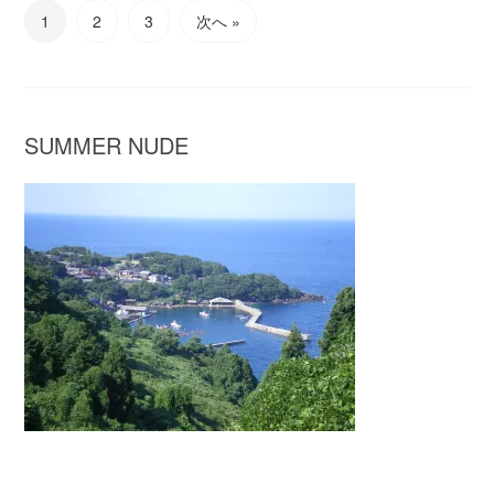
1
2
3
次へ »
SUMMER NUDE