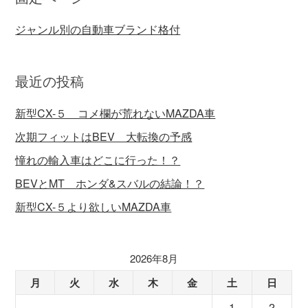
ジャンル別の自動車ブランド格付
最近の投稿
新型CX-５ コメ欄が荒れないMAZDA車
次期フィットはBEV 大転換の予感
憧れの輸入車はどこに行った！？
BEVとMT ホンダ&スバルの結論！？
新型CX-５より欲しいMAZDA車
2026年8月
月
火
水
木
金
土
日
1
2