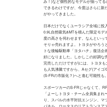
み！)など個性的なモデルが揃って
できるわけですが、今度はさらに新
がやってきました。
日本だけでなくユーラシア全域に投
0.9L自然吸気&MTを積んだ限定モ
度の高さを伺わせます。なんといっ
そりゃ売れますよ。トヨタがやろう
トな後輪駆動車「ヨタハチ」復活企画
好になりました。しかしこの好調な売
完売しただけですが)には、トヨタ
も人気沸騰ですから、Aセグ(アイゴ/C
(S-FRの市販化？)へと進む可能性も
スポーツカーのS-FRじゃなくて、
「よーしトヨタ・チーム全員集まれ
り、スバルの水平対抗エンジン、マ
パネル、ロータスのリアトランスアス