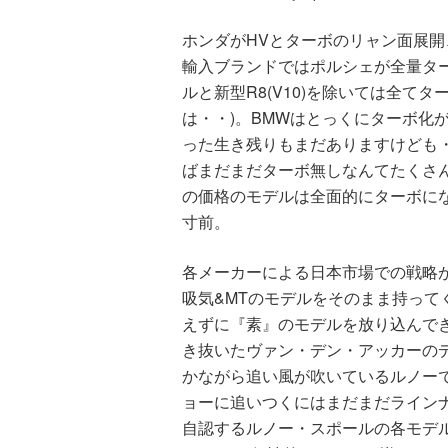
ホンダがHVとターボのリャン面展
輸入ブランドではポルシェが全量ター
ルと新型R8(V10)を除いては全てタ
は・・)。BMWはとっくにターボ化が完
った生き残りもまだありますけども
ばまだまだターボ無しなんてたくさ
の価格のモデルは全面的にターボにな
寸前。
各メーカーによる日本市場での戦略
吸気&MTのモデルをそのまま持って
えずに『素』のモデルを放り込んで
き抜いたヴァン・デン・アッカーの
かながら追い風が吹いているルノーです
ョーに追いつくにはまだまだライン
自認するルノー・スポールの各モデル