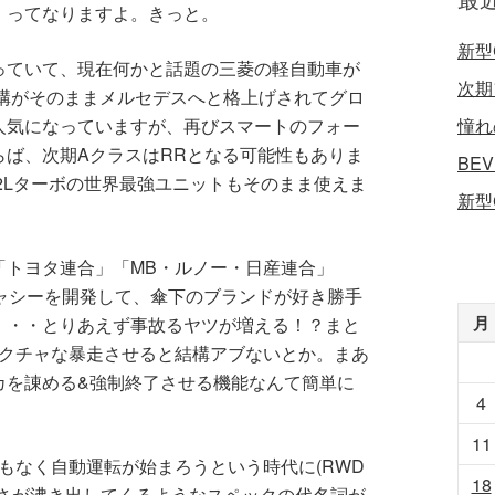
」ってなりますよ。きっと。
新型
っていて、現在何かと話題の三菱の軽自動車が
次期
機構がそのままメルセデスへと格上げされてグロ
憧れ
人気になっていますが、再びスマートのフォー
らば、次期AクラスはRRとなる可能性もありま
BE
2Lターボの世界最強ユニットもそのまま使えま
新型
「トヨタ連合」「MB・ルノー・日産連合」
ャシーを開発して、傘下のブランドが好き勝手
月
・・・とりあえず事故るヤツが増える！？まと
ャクチャな暴走させると結構アブないとか。まあ
カを諌める&強制終了させる機能なんて簡単に
4
11
もなく自動運転が始まろうという時代に(RWD
18
しさが沸き出してくるようなスペックの代名詞が