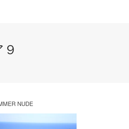
ア９
MMER NUDE