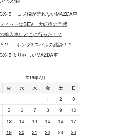
CX-５ コメ欄が荒れないMAZDA車
フィットはBEV 大転換の予感
の輸入車はどこに行った！？
VとMT ホンダ&スバルの結論！？
CX-５より欲しいMAZDA車
2016年7月
火
水
木
金
土
日
1
2
3
5
6
7
8
9
10
12
13
14
15
16
17
19
20
21
22
23
24