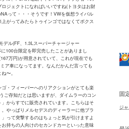
プロジェクトになればいいですね(トヨタはお財
のNAって・・・そうです！VWを仮想ライバル
来上がってみたらトゥインゴではなくてボクス
モデル(FF、1.3Lスーパーチャージャー
て見事に100台限定を即完売したことがありまし
(167万円)が用意されていて、これが現在でも
レミア車になってます。なんだかんだ言っても
よね〜。
ンゴ・フィーバーへのリアクションがとても楽
固
もうご存知だとは思いますが、ダイムラーのコン
ト」からすでに販売されています。こちらはそ
ジャ
・。やっぱりメルセデスのディーラーに他ブラ
！」って突撃するのはちょっと気が引けますよ
をお持ちの人向けのセカンドカーといった意味
最