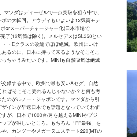
開、マツダはディーゼルで一点突破を狙う中で、
ボの大転回。アウディもいよいよ12気筒モデ
ーボorスーパーチャージャー化(日本市場で
了(12気筒は除く)。メルセデスはSL350とい
・・・Eクラスの改編でほぼ絶滅。欧州にいけ
んあるのに、日本に持って来るようなそこそこ
っちゃうみたいです。MINIも自然吸気は絶滅
が交錯する中で、欧州で最も安いAセグ、自然
くればそこそこ売れるんじゃないか？と何も考
きたのがルノー・ジャポンです。マツダから引
デザインが早速日本でも話題となっていてわず
が、日本で1000台/月を越えるMINIやプジ
ナップが淋しいところ。もちろん「FF最強」を
や、カングーやメガーヌエステート220(MTの