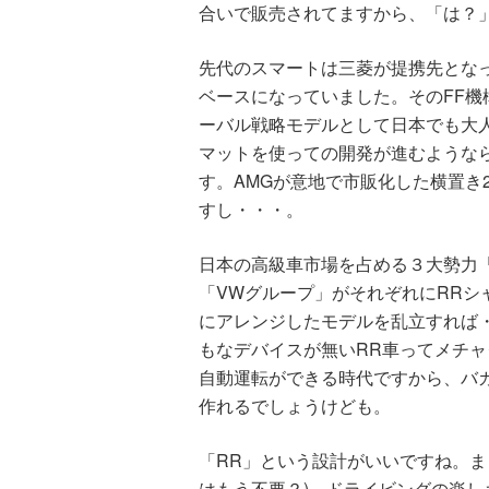
合いで販売されてますから、「は？
先代のスマートは三菱が提携先とな
ベースになっていました。そのFF
ーバル戦略モデルとして日本でも大
マットを使っての開発が進むような
す。AMGが意地で市販化した横置き
すし・・・。
日本の高級車市場を占める３大勢力
「VWグループ」がそれぞれにRRシ
にアレンジしたモデルを乱立すれば
もなデバイスが無いRR車ってメチ
自動運転ができる時代ですから、バ
作れるでしょうけども。
「RR」という設計がいいですね。ま
はもう不要？)、ドライビングの楽