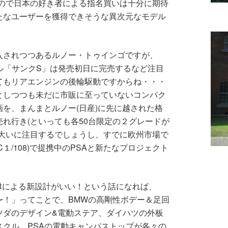
るので日本の好き者による指名買いは十分に期待
たなユーザーを獲得できそうな異次元なモデル
入されつつあるルノー・トゥインゴですが、
デル「サンクS」は発売初日に完売するなど注目
てもリアエンジンの後輪駆動ですからね・・・
としつつも未だに市販に至っていないコンパク
を、まんまとルノー(日産)に先に越された格
れ行き(といっても各50台限定の２グレードが
も大いに注目するでしょうし、すでに欧州市場で
１/108)で提携中のPSAと新たなプロジェクト
。
RRによる新設計がいい！という話になれば、
〜！」ってことで、BMWの高剛性ボデー＆足回
ツダのデザイン&電動ステア、ダイハツの外板
クル、PSAの電動キャンパストップが各々の