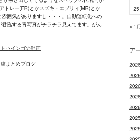
トレー(FR)とかスズキ・エブリィ(MR)とか
25
な雰囲気がありますし・・・。自動運転化への
が君臨する青写真がチラチラ見えてます。がん
« 1
・トゥインゴの動画
ア
投稿まとめブログ
202
202
202
202
202
202
202
202