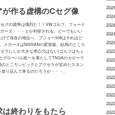
202
アが作る虚構のCセグ像
202
Cセグの競争は熾烈だ！！VWゴルフ、フォード
202
メガーヌ・・・とか列挙される。どーでもいい
202
げて現在の地位へ、プジョー308はそれほど
202
、メガーヌはNISSANの変形版。結局のところ
202
セラにしか大きな求心力はない(ゴルフはちょ
とグローバル統一を果たしてTNGAのカローラ
202
局のところシビックとアクセラが定めたスタン
202
を放り込んで来るのだろうか・・・。
202
202
202
202
求は終わりをもたら
202