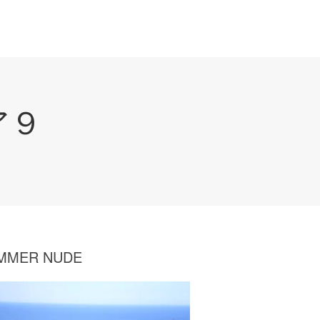
ア９
MMER NUDE