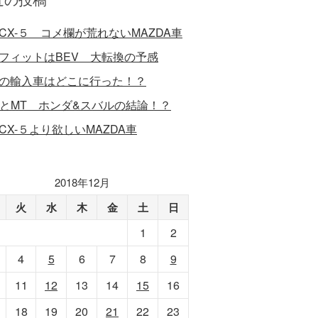
CX-５ コメ欄が荒れないMAZDA車
フィットはBEV 大転換の予感
の輸入車はどこに行った！？
VとMT ホンダ&スバルの結論！？
CX-５より欲しいMAZDA車
2018年12月
火
水
木
金
土
日
1
2
4
5
6
7
8
9
11
12
13
14
15
16
18
19
20
21
22
23