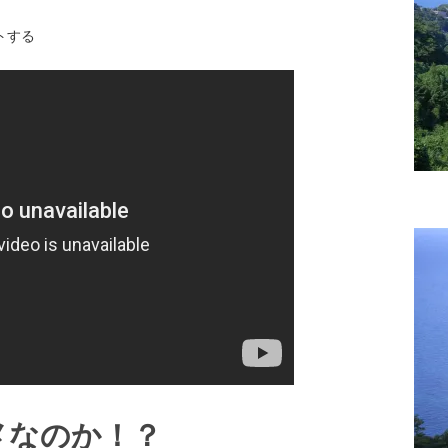
トする
メなのか！？