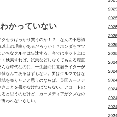
202
202
らわかっていない
202
202
アクセラばっかり買うのか！？ なんの不思議
202
れ以上の理由があるだろうか！？ホンダもマツ
まいちなクルマは失速する。今ではネット上に
202
手く検索すれば、試乗などしなくてもある程度
202
そんな時代なのに、一生懸命に還暦ライターが
202
価値なんてあるはずもない。要はクルマではな
202
雑誌を売りたいと思うのならば、英国カーメデ
べきことを書かなければならない。アコードの
202
あると思うのだけど、カーメディアがクズなの
202
が養われないらしい。
202
202