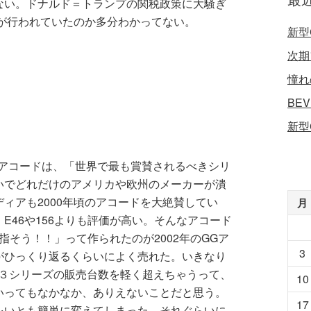
ない。ドナルド＝トランプの関税政策に大騒ぎ
何が行われていたのか多分わかってない。
新型
次期
憧れ
BE
新型
てのアコードは、「世界で最も賞賛されるべきシリ
いでどれだけのアメリカや欧州のメーカーが潰
ィアも2000年頃のアコードを大絶賛してい
月
E46や156よりも評価が高い。そんなアコード
指そう！！」って作られたのが2002年のGGア
3
がひっくり返るくらいによく売れた。いきなり
W３シリーズの販売台数を軽く超えちゃうって、
10
いってもなかなか、ありえないことだと思う。
17
をいとも簡単に変えてしまった。それぐらいに