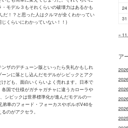
ラ・モデル３もそれくらいの破壊力はあるかも
24
るんだ！？と思った人はクルマが全くわかってい
31
同じくらいにわかっていない！！)
« 1
ア
テンザのデチューン版といったら失礼かもしれ
202
ゾーンに落とし込んだモデルがシビックとアク
202
だけども、面白いくらいよく売れます。日本で
202
、各国で仕様がガチャガチャに違うカローラや
て、シビックは世界標準化が進んだモデルの一
202
兄弟車のフォード・フォーカスやボルボV40を
202
えるのがアクセラ。
202
202