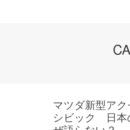
C
マツダ新型アク
シビック 日本
ぜ語らない？