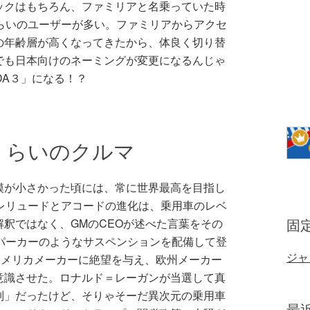
ックはもちろん、ファミリアと名乗っていた時
らいのユーザーが多い。ファミリアからアクセ
の年齢層が高くなってきたから、体良く切り替
でも日本向けのネーミングが変更になるんじゃ
DA３」になる！？
くらいのクルマ
模が小さかった頃には、常に世界最高を目指し
レリュードとアコードの進化は、乗用車のレベ
固
釈ではなく、GMのCEOが述べた言葉をその
パーカーのようなサスペンションを配備して登
ジャ
アメリカメーカーに絶望を与え、欧州メーカー
意識させた。ロナルド＝レーガンが当選して真
制」だったけど、そりゃそーだ異次元の乗用車
最