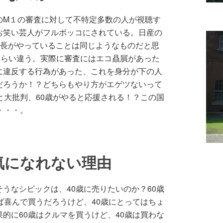
のM１の審査に対して不特定多数の人が視聴す
お笑い芸人がフルボッコにされている。日産の
社長がやっていることは同じようなものだと思
くらい違う。実際に審査にはエコ贔屓があった
に違反する行為があった、これを身分が下の人
だろうか！？どちらもやり方がエゲツないって
と大批判、60歳がやると応援される！？この国
・・・。
気になれない理由
うなシビックは、40歳に売りたいのか？60歳
ば喜んで買うだろうけど、40歳にとってはちょ
的に60歳はクルマを買うけど、40歳は買わな