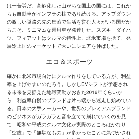
は一苦労だ。高齢化した山がちな国土の国には、これか
らも自動車がインフラの柱であり続ける。アップダウン
の激しい隘路の先の集落で生活を営む人々がいる国だか
らこそ、ミニマムな乗用車が発達した。スズキ、ダイハ
ツ、フィアットはクルマの特性上、北米市場を捨て、発
展途上国のマーケットで大いにシェアを伸ばした。
エコ＆スポーツ
確かに北米市場向けにクルマ作りをしている方が、利益
率を上げやすいのだろう。しかしEVシフトが予想され
る未来を見据えた地殻変動がおきた2016年くらいか
ら、利益率自慢のブランドは片っ端から迷走し始めてい
る。日本の大手メーカーや、世界のプレミアムブランド
のビジネスがガラガラと音を立てて崩れていくのを見
て、昭和や平成のクルマ文化が実際のところはかなり
「空虚」で「無駄なもの」が多かったことに気づかされ