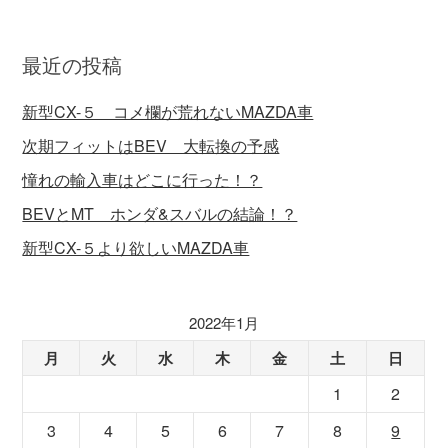
最近の投稿
新型CX-５ コメ欄が荒れないMAZDA車
次期フィットはBEV 大転換の予感
憧れの輸入車はどこに行った！？
BEVとMT ホンダ&スバルの結論！？
新型CX-５より欲しいMAZDA車
2022年1月
月
火
水
木
金
土
日
1
2
3
4
5
6
7
8
9