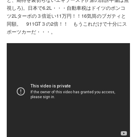
視しろ)。日本で6.2L・・・自動車税はドイツのポンコ
ツ2Lターボの３倍近い11万円！！16気筒のブガティと
同額。 911GT３の2倍！！ もうこれだけで十分にス
ポーツカーだ・・・。