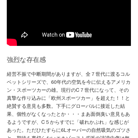
強烈な存在感
経営不振で中断期間がありますが、全７世代に渡るコル
ベットシリーズで、60年代の空気を今に伝えるアメリカ
ン・スポーツカーの雄。現行のC７世代になって、その
真摯な作り込みに「欧州スポーツカー」を超えた！！と
絶賛する意見も多数。下手にグローバルに接近した結
果、個性がなくなったとか・・・まあ面倒臭い意見もあ
るようですが、C５からすでに「破れかぶれ」な感じが
あった。ただひたすらに6Lオーバーの自然吸気のゴツさ
と、期待を裏切らないエキゾースト(F派の誹謗中傷は無