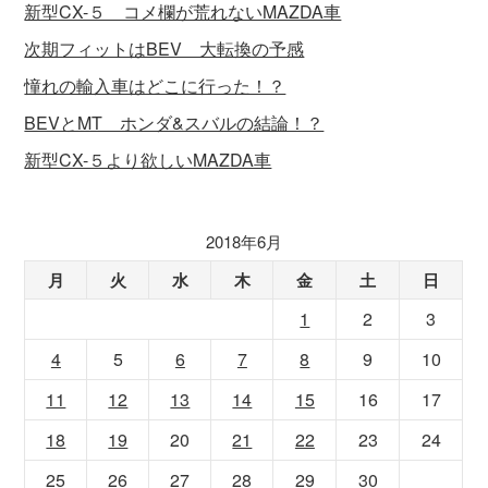
新型CX-５ コメ欄が荒れないMAZDA車
次期フィットはBEV 大転換の予感
憧れの輸入車はどこに行った！？
BEVとMT ホンダ&スバルの結論！？
新型CX-５より欲しいMAZDA車
2018年6月
月
火
水
木
金
土
日
1
2
3
4
5
6
7
8
9
10
11
12
13
14
15
16
17
18
19
20
21
22
23
24
25
26
27
28
29
30