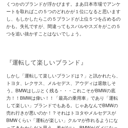
くつかのブランドが浮かびます。まあ日本市場でアンケ
ートを取ればこの５つのどれかが１位になると思います
し、もしかしたらこの５ブランドが上位５つを占めるの
かも。失礼ですが、間違ってもスバルやスズキがこの５
つを追い抜かすことはないでしょう。
『運転して楽しいブランド』
しかし「運転して楽しいブランドは？」と訊かれたら、
トヨタ、レクサス、メルセデス、アウディは退散しそ
う。BMWはしぶとく残る・・・これこそがBMWの底
力！！BMWは偉い！！「最高の乗用車」であり「運転
して楽しい」ブランドでもある。じゃあなんでBMWの
売れ行きが悪いのか！？それはトヨタやメルセデスが
BMWくらい「運転が楽しい」クルマが作れるようにな
ってきたからだと思う。差がない。BMWがダメになっ