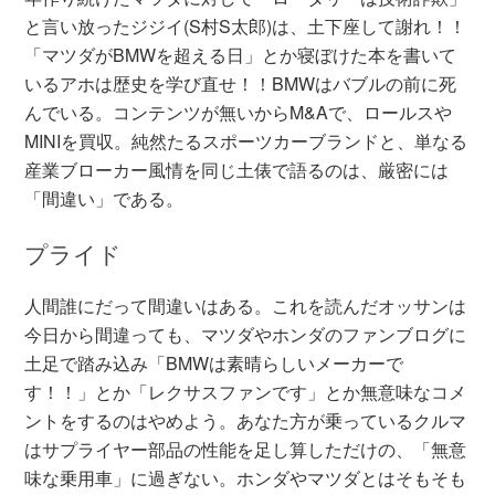
と言い放ったジジイ(S村S太郎)は、土下座して謝れ！！
「マツダがBMWを超える日」とか寝ぼけた本を書いて
いるアホは歴史を学び直せ！！BMWはバブルの前に死
んでいる。コンテンツが無いからM&Aで、ロールスや
MINIを買収。純然たるスポーツカーブランドと、単なる
産業ブローカー風情を同じ土俵で語るのは、厳密には
「間違い」である。
プライド
人間誰にだって間違いはある。これを読んだオッサンは
今日から間違っても、マツダやホンダのファンブログに
土足で踏み込み「BMWは素晴らしいメーカーで
す！！」とか「レクサスファンです」とか無意味なコメ
ントをするのはやめよう。あなた方が乗っているクルマ
はサプライヤー部品の性能を足し算しただけの、「無意
味な乗用車」に過ぎない。ホンダやマツダとはそもそも