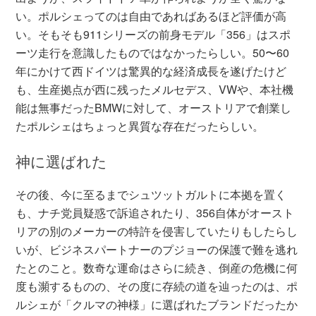
い。ポルシェってのは自由であればあるほど評価が高
い。そもそも911シリーズの前身モデル「356」はスポ
ーツ走行を意識したものではなかったらしい。50〜60
年にかけて西ドイツは驚異的な経済成長を遂げたけど
も、生産拠点が西に残ったメルセデス、VWや、本社機
能は無事だったBMWに対して、オーストリアで創業し
たポルシェはちょっと異質な存在だったらしい。
神に選ばれた
その後、今に至るまでシュツットガルトに本拠を置く
も、ナチ党員疑惑で訴追されたり、356自体がオースト
リアの別のメーカーの特許を侵害していたりもしたらし
いが、ビジネスパートナーのプジョーの保護で難を逃れ
たとのこと。数奇な運命はさらに続き、倒産の危機に何
度も瀕するものの、その度に存続の道を辿ったのは、ポ
ルシェが「クルマの神様」に選ばれたブランドだったか