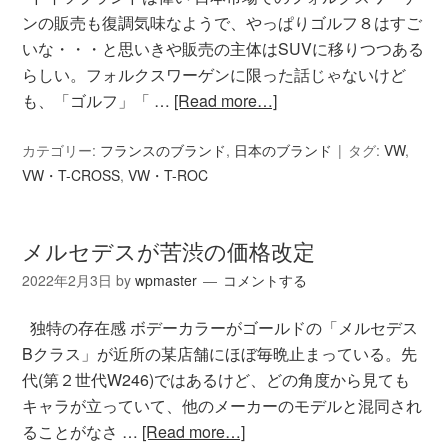
ンの販売も復調気味なようで、やっぱりゴルフ８はすご
いな・・・と思いきや販売の主体はSUVに移りつつある
らしい。フォルクスワーゲンに限った話じゃないけど
も、「ゴルフ」「 …
[Read more…]
カテゴリー:
フランスのブランド
,
日本のブランド
タグ:
VW
,
VW・T-CROSS
,
VW・T-ROC
メルセデスが苦渋の価格改定
2022年2月3日
by
wpmaster
コメントする
独特の存在感 ボデーカラーがゴールドの「メルセデス
Bクラス」が近所の某店舗にほぼ毎晩止まっている。先
代(第２世代W246)ではあるけど、どの角度から見ても
キャラが立っていて、他のメーカーのモデルと混同され
ることがなさ …
[Read more…]