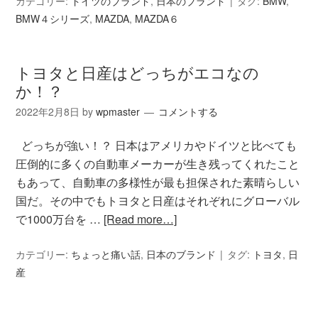
カテゴリー:
ドイツのブランド
,
日本のブランド
タグ:
BMW
,
BMW４シリーズ
,
MAZDA
,
MAZDA６
トヨタと日産はどっちがエコなの
か！？
2022年2月8日
by
wpmaster
コメントする
どっちが強い！？ 日本はアメリカやドイツと比べても
圧倒的に多くの自動車メーカーが生き残ってくれたこと
もあって、自動車の多様性が最も担保された素晴らしい
国だ。その中でもトヨタと日産はそれぞれにグローバル
で1000万台を …
[Read more…]
カテゴリー:
ちょっと痛い話
,
日本のブランド
タグ:
トヨタ
,
日
産