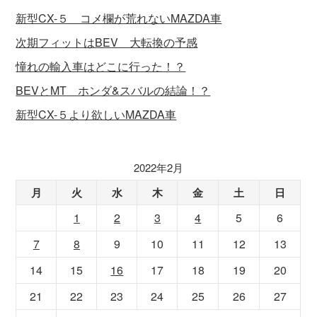
新型CX-５ コメ欄が荒れないMAZDA車
次期フィットはBEV 大転換の予感
憧れの輸入車はどこに行った！？
BEVとMT ホンダ&スバルの結論！？
新型CX-５より欲しいMAZDA車
2022年2月
月
火
水
木
金
土
日
1
2
3
4
5
6
7
8
9
10
11
12
13
14
15
16
17
18
19
20
21
22
23
24
25
26
27