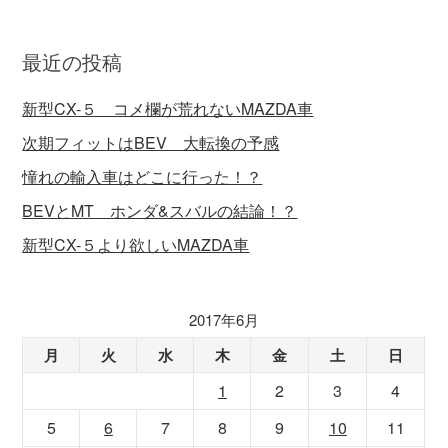
最近の投稿
新型CX-５ コメ欄が荒れないMAZDA車
次期フィットはBEV 大転換の予感
憧れの輸入車はどこに行った！？
BEVとMT ホンダ&スバルの結論！？
新型CX-５より欲しいMAZDA車
2017年6月
月
火
水
木
金
土
日
1
2
3
4
5
6
7
8
9
10
11