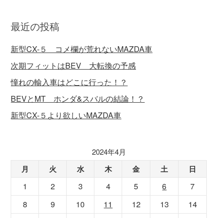
最近の投稿
新型CX-５ コメ欄が荒れないMAZDA車
次期フィットはBEV 大転換の予感
憧れの輸入車はどこに行った！？
BEVとMT ホンダ&スバルの結論！？
新型CX-５より欲しいMAZDA車
2024年4月
月
火
水
木
金
土
日
1
2
3
4
5
6
7
8
9
10
11
12
13
14