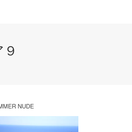
ア９
MMER NUDE