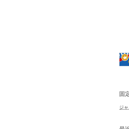
固
ジャ
最