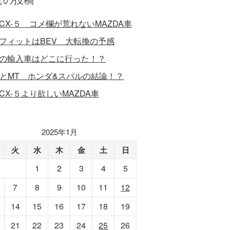
CX-５ コメ欄が荒れないMAZDA車
フィットはBEV 大転換の予感
の輸入車はどこに行った！？
VとMT ホンダ&スバルの結論！？
CX-５より欲しいMAZDA車
2025年1月
火
水
木
金
土
日
1
2
3
4
5
7
8
9
10
11
12
14
15
16
17
18
19
21
22
23
24
25
26