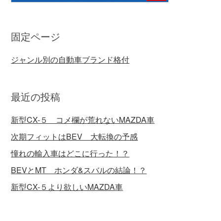
固定ページ
ジャンル別の自動車ブランド格付
最近の投稿
新型CX-５ コメ欄が荒れないMAZDA車
次期フィットはBEV 大転換の予感
憧れの輸入車はどこに行った！？
BEVとMT ホンダ&スバルの結論！？
新型CX-５より欲しいMAZDA車