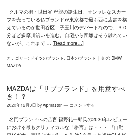
クルマの街・世田谷 母親の誕生日。オシャレなスカー
フを売っている仏ブランドが東京都で最も西に店舗を構
えているのが世田谷区二子玉川のデパートなので、３０
分ほど多摩川沿いを進む。自宅から距離はそう離れてい
ないが、これまで …
[Read more…]
カテゴリー:
ドイツのブランド
,
日本のブランド
タグ:
BMW
,
MAZDA
MAZDAは「サブブランド」を用意すべ
き！？
2020年12月3日
by
wpmaster
コメントする
名門ブランドへの苦言 福野礼一郎氏の2020年レビュー
における最もクリティカルな「格言」は・・・ 『自動
車ビギナー市場向けに作った先代Aクラスと初代GLAが