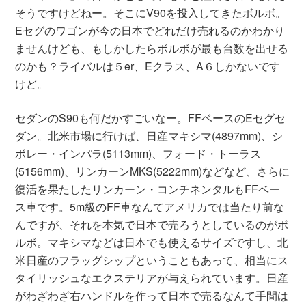
そうですけどねー。そこにV90を投入してきたボルボ。
Eセグのワゴンが今の日本でどれだけ売れるのかわかり
ませんけども、もしかしたらボルボが最も台数を出せる
のかも？ライバルは５er、Eクラス、A６しかないです
けど。
セダンのS90も何だかすごいなー。FFベースのEセグセ
ダン。北米市場に行けば、日産マキシマ(4897mm)、シ
ボレー・インパラ(5113mm)、フォード・トーラス
(5156mm)、リンカーンMKS(5222mm)などなど、さらに
復活を果たしたリンカーン・コンチネンタルもFFベー
ス車です。5m級のFF車なんてアメリカでは当たり前な
んですが、それを本気で日本で売ろうとしているのがボ
ルボ。マキシマなどは日本でも使えるサイズですし、北
米日産のフラッグシップということもあって、相当にス
タイリッシュなエクステリアが与えられています。日産
がわざわざ右ハンドルを作って日本で売るなんて手間は