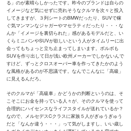
る」のが素晴らしかったです。昨今のブランドは自らの
イメージなど気にせずに売れそうなクルマを次々と投入
してきますが、３列シートのBMWだったり、SUVで稼
ぐ気マンマンなジャガーやマセラティだったり・・・な
んか「イメージを裏切られた」感があるモデルだと、い
くらミニバンやSUVが欲しいという人がタイムリーに出
会ってもちょっと立ち止まってしまいます。ボルボも
SUVを作り出して日が浅い欧州メーカーでしかないんで
すけど、ずっとクロスオーバー車を作ってきたかのよう
な風格があるのが不思議です。なんでこんなに「高級」
に見えるんだろ。
そのクルマが「高級車」かどうかの判断というのは、そ
こそこにお金を持っている人々が、そのクルマを使って
合理的にハイセンスなライフスタイルが送れているか？
なので、メルセデスCクラスに家族５人がぎゅうぎゅう
だと「なんか違う・・・」って気がしますし、いい歳し