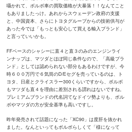
囁かれて、ボルボ車の買取価格が大暴落！！なんてこと
もありましたっけ。あれからスウェーデン政府の支援
と、中国資本、さらにトヨタグループからの技術供与が
あった今では「もっとも安心して買える輸入ブランド」
と言っていいかも。
FFベースのシャシーに直４と直３のみのエンジンライ
ンナップは、マツダとほぼ同じ条件なので、「高級ブラ
ンド」としては認められない部分もあるわけですが、今
時６００万円で６気筒のD/Eセグを売っているのは、ト
ヨタ、日産とクライスラー300くらいですから、ボルボ
もマツダも直４を理由に差別される謂れはないですね。
プレミアムブランドの代名詞てなドイツ勢よりも、ボル
ボやマツダの方が安全基準も高いですし。
昨年発売されて話題になった「XC90」は度肝を抜かれ
ました。なんといってもボルボらしくて「様になって