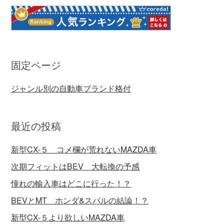
固定ページ
ジャンル別の自動車ブランド格付
最近の投稿
新型CX-５ コメ欄が荒れないMAZDA車
次期フィットはBEV 大転換の予感
憧れの輸入車はどこに行った！？
BEVとMT ホンダ&スバルの結論！？
新型CX-５より欲しいMAZDA車