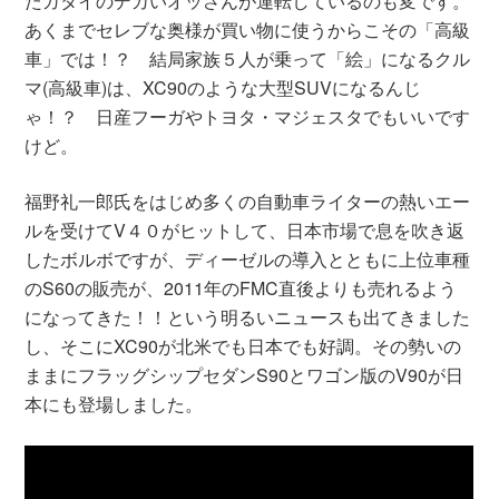
たガタイのデカいオッさんが運転しているのも変です。
あくまでセレブな奥様が買い物に使うからこその「高級
車」では！？ 結局家族５人が乗って「絵」になるクル
マ(高級車)は、XC90のような大型SUVになるんじ
ゃ！？ 日産フーガやトヨタ・マジェスタでもいいです
けど。
福野礼一郎氏をはじめ多くの自動車ライターの熱いエー
ルを受けてV４０がヒットして、日本市場で息を吹き返
したボルボですが、ディーゼルの導入とともに上位車種
のS60の販売が、2011年のFMC直後よりも売れるよう
になってきた！！という明るいニュースも出てきました
し、そこにXC90が北米でも日本でも好調。その勢いの
ままにフラッグシップセダンS90とワゴン版のV90が日
本にも登場しました。