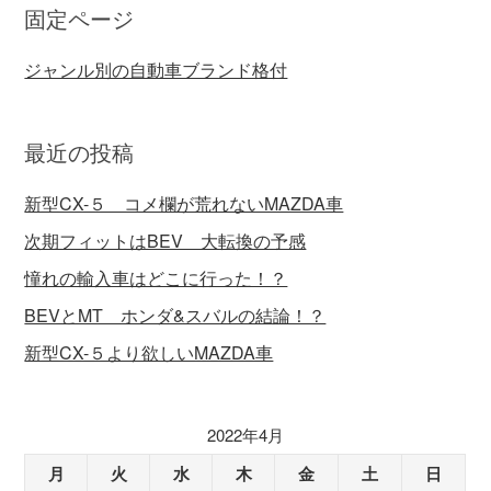
固定ページ
ジャンル別の自動車ブランド格付
最近の投稿
新型CX-５ コメ欄が荒れないMAZDA車
次期フィットはBEV 大転換の予感
憧れの輸入車はどこに行った！？
BEVとMT ホンダ&スバルの結論！？
新型CX-５より欲しいMAZDA車
2022年4月
月
火
水
木
金
土
日