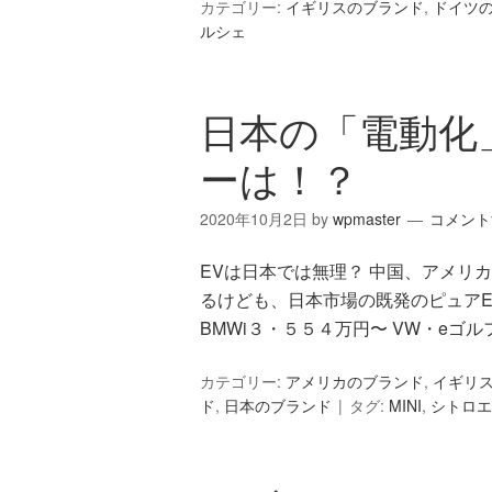
カテゴリー:
イギリスのブランド
,
ドイツ
ルシェ
日本の「電動化
ーは！？
2020年10月2日
by
wpmaster
コメント
EVは日本では無理？ 中国、アメリ
るけども、日本市場の既発のピュアE
BMWi３・５５４万円〜 VW・eゴ
カテゴリー:
アメリカのブランド
,
イギリ
ド
,
日本のブランド
タグ:
MINI
,
シトロエ