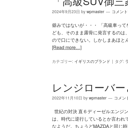
「高級SUV御
2024年9月23日
by
wpmaster
コメント
僻みではないが・・・ 「高級車っ
ども、そのまま露骨に発言するのは
ので口にできない。しかしまあほと
[Read more…]
カテゴリー:
イギリスのブランド
タグ:
レンジローバーと
2022年11月10日
by
wpmaster
コメン
世紀の対決 直６ディーゼルエンジンが
は、時代に逆行しているとか言われ
なようだ。ちょうどMAZDAと同じ