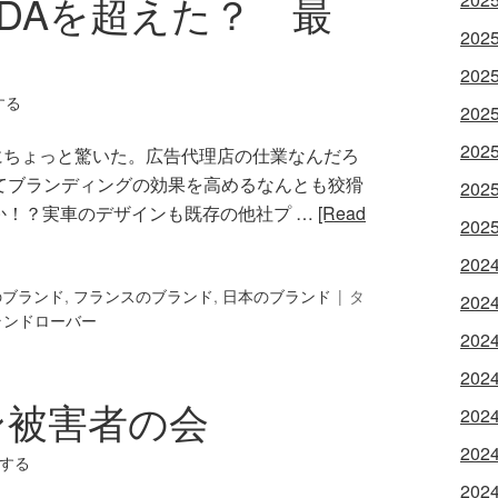
DAを超えた？ 最
202
202
する
202
202
にちょっと驚いた。広告代理店の仕業なんだろ
ってブランディングの効果を高めるなんとも狡猾
202
か！？実車のデザインも既存の他社プ …
[Read
202
202
のブランド
,
フランスのブランド
,
日本のブランド
タ
202
ランドローバー
202
202
ン被害者の会
202
202
する
202