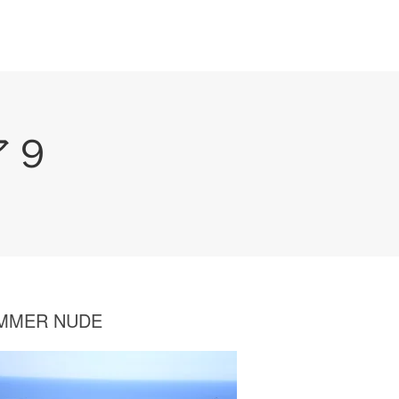
ア９
MMER NUDE