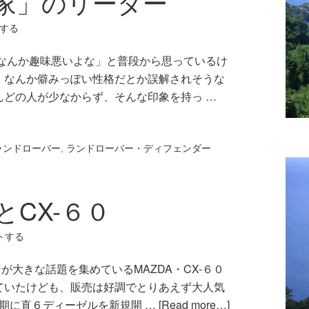
三家」のリーダー
する
てなんか趣味悪いよな」と普段から思っているけ
、なんか僻みっぽい性格だとか誤解されそうな
んどの人が少なからず、そんな印象を持っ …
ランドローバー
,
ランドローバー・ディフェンダー
CX-６０
トする
大きな話題を集めているMAZDA・CX-６０
ていたけども、販売は好調でとりあえず大人気
時期に直６ディーゼルを新規開 …
[Read more…]