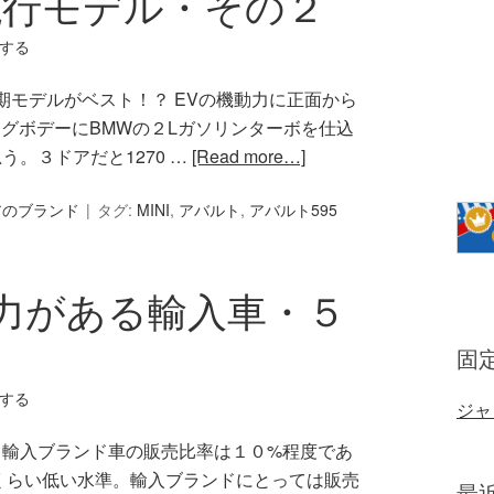
現行モデル・その２
する
で初期モデルがベスト！？ EVの機動力に正面から
グボデーにBMWの２Lガソリンターボを仕込
う。３ドアだと1270 …
[Read more…]
アのブランド
タグ:
MINI
,
アバルト
,
アバルト595
力がある輸入車・５
固
する
ジャ
て輸入ブランド車の販売比率は１０%程度であ
くらい低い水準。輸入ブランドにとっては販売
最