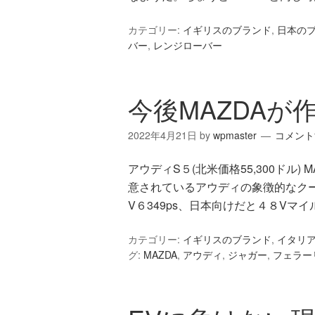
カテゴリー:
イギリスのブランド
,
日本の
バー
,
レンジローバー
今後MAZDAが
2022年4月21日
by
wpmaster
コメント
アウディS５(北米価格55,300ドル)
意されているアウディの象徴的なクー
V６349ps、日本向けだと４８Vマ
カテゴリー:
イギリスのブランド
,
イタリ
グ:
MAZDA
,
アウディ
,
ジャガー
,
フェラー