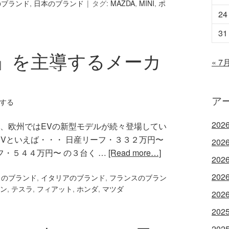
のブランド
,
日本のブランド
タグ:
MAZDA
,
MINI
,
ポ
24
31
」を主導するメーカ
« 7
ア
する
202
カ、欧州ではEVの新型モデルが続々登場してい
Vといえば・・・ 日産リーフ・３３２万円〜
202
ルフ・５４４万円〜 の３台く …
[Read more…]
202
202
スのブランド
,
イタリアのブランド
,
フランスのブラン
ン
,
テスラ
,
フィアット
,
ホンダ
,
マツダ
202
202
202