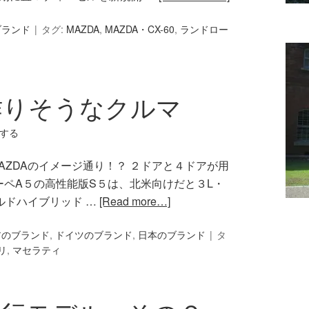
ブランド
タグ:
MAZDA
,
MAZDA・CX-60
,
ランドロー
作りそうなクルマ
する
 MAZDAのイメージ通り！？ ２ドアと４ドアが用
ペA５の高性能版S５は、北米向けだと３L・
イルドハイブリッド …
[Read more…]
アのブランド
,
ドイツのブランド
,
日本のブランド
タ
リ
,
マセラティ