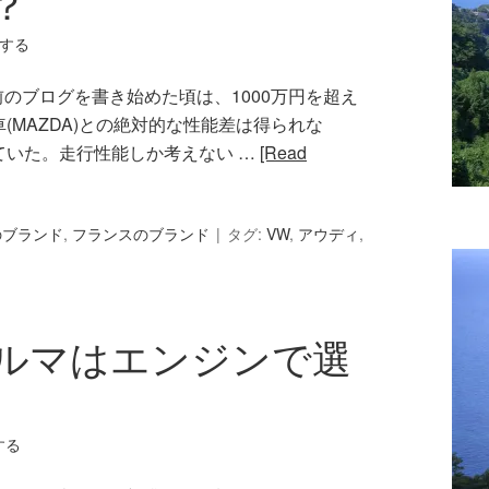
？
する
前のブログを書き始めた頃は、1000万円を超え
(MAZDA)との絶対的な性能差は得られな
ていた。走行性能しか考えない …
[Read
のブランド
,
フランスのブランド
タグ:
VW
,
アウディ
,
ルマはエンジンで選
する