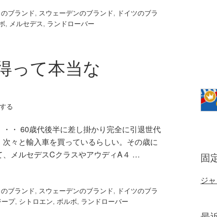
スのブランド
,
スウェーデンのブランド
,
ドイツのブラ
ボ
,
メルセデス
,
ランドローバー
得って本当な
する
・・ 60歳代後半に差し掛かり完全に引退世代
、次々と輸入車を買っているらしい。その歳に
、メルセデスCクラスやアウディA４ …
固
ジャ
スのブランド
,
スウェーデンのブランド
,
ドイツのブラ
ジープ
,
シトロエン
,
ボルボ
,
ランドローバー
最