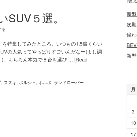
いSUV５選。
新型
次期
する
憧れ
」を特集してみたところ、いつもの1.5倍くらい
BE
UVの人気ってやっぱりすごいんだなー(よし調
新型
)。もちろん本気で５台を選び …
[Read
プ
,
スズキ
,
ポルシェ
,
ボルボ
,
ランドローバー
月
3
10
17