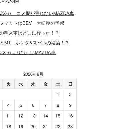
CX-５ コメ欄が荒れないMAZDA車
フィットはBEV 大転換の予感
の輸入車はどこに行った！？
VとMT ホンダ&スバルの結論！？
CX-５より欲しいMAZDA車
2026年8月
火
水
木
金
土
日
1
2
4
5
6
7
8
9
11
12
13
14
15
16
18
19
20
21
22
23