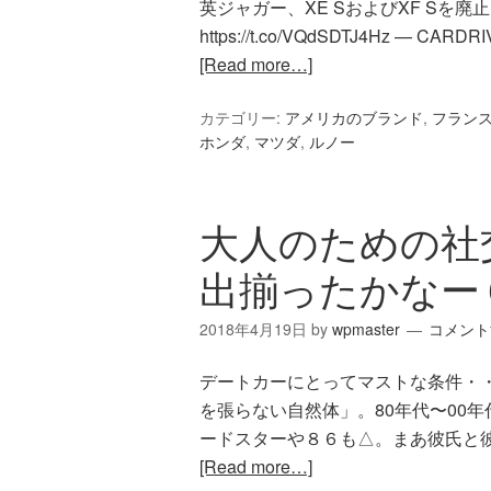
英ジャガー、XE SおよびXF Sを廃止
https://t.co/VQdSDTJ4Hz — CARD
[Read more…]
カテゴリー:
アメリカのブランド
,
フラン
ホンダ
,
マツダ
,
ルノー
大人のための社
出揃ったかなー
2018年4月19日
by
wpmaster
コメント
デートカーにとってマストな条件・
を張らない自然体」。80年代〜00
ードスターや８６も△。まあ彼氏と
[Read more…]