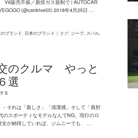
 V6販売不振／新排ガス規制で | AUTOCAR
RIVEGOGO (@cardrive55) 2018年4月25日 …
スのブランド
,
日本のブランド
タグ:
ジープ
,
スバル
,
交のクルマ やっと
６選
する
・・それは「新しさ」「清潔感」そして「肩肘
年代のスポーティなモデルなんてNG。現行のロ
彼女が納得していれば、ジムニーでも、 …