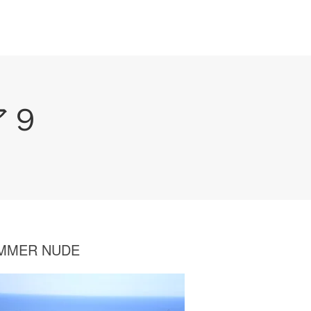
ア９
MMER NUDE