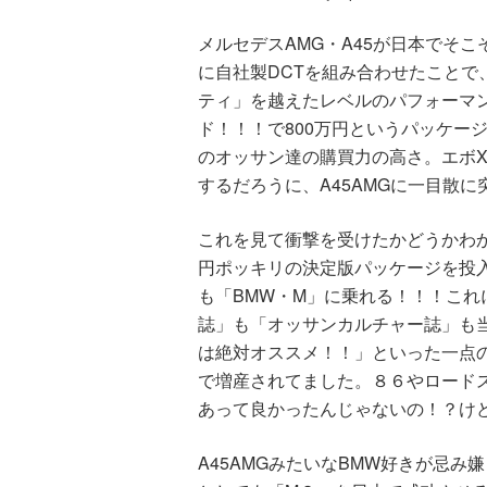
メルセデスAMG・A45が日本でそこそ
に自社製DCTを組み合わせたことで
ティ」を越えたレベルのパフォーマ
ド！！！で800万円というパッケー
のオッサン達の購買力の高さ。エボ
するだろうに、A45AMGに一目散
これを見て衝撃を受けたかどうかわか
円ポッキリの決定版パッケージを投入
も「BMW・M」に乗れる！！！こ
誌」も「オッサンカルチャー誌」も
は絶対オススメ！！」といった一点
で増産されてました。８６やロード
あって良かったんじゃないの！？け
A45AMGみたいなBMW好きが忌