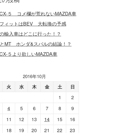
CX-５ コメ欄が荒れないMAZDA車
フィットはBEV 大転換の予感
の輸入車はどこに行った！？
VとMT ホンダ&スバルの結論！？
CX-５より欲しいMAZDA車
2016年10月
火
水
木
金
土
日
1
2
4
5
6
7
8
9
11
12
13
14
15
16
18
19
20
21
22
23