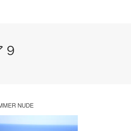
ア９
MMER NUDE