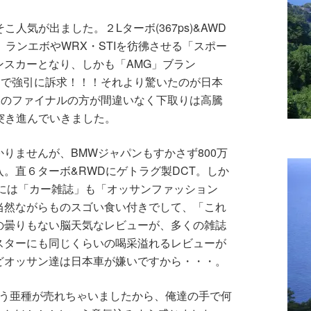
こ人気が出ました。２Lターボ(367ps)&AWD
、ランエボやWRX・STIを彷彿させる「スポー
ンスカーとなり、しかも「AMG」ブラン
ジで強引に訴求！！！それより驚いたのが日本
Xのファイナルの方が間違いなく下取りは高騰
に突き進んでいきました。
りませんが、BMWジャパンもすかさず800万
。直６ターボ&RWDにゲトラグ製DCT。しか
れには「カー雑誌」も「オッサンファッション
当然ながらものスゴい食い付きでして、「これ
の曇りもない脳天気なレビューが、多くの雑誌
スターにも同じくらいの喝采溢れるレビューが
どオッサン達は日本車が嫌いですから・・・。
み嫌う亜種が売れちゃいましたから、俺達の手で何