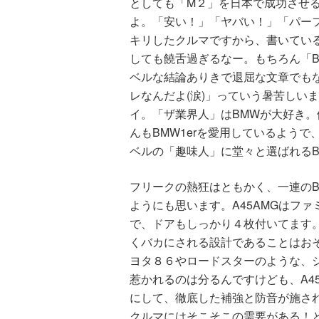
としても「M２」を日本で成功させ
よ。「安い！」「ヤバい！」「パー
キリしたクルマですから、書いてい
しても饒舌過ぎるなー。もちろん「
ベルな結論ありきで退屈な文章でも
レなんだよ(涙)」っていう暑苦しい
イ。「ザ業界人」はBMWが大好き
んもBMW1erを愛用しているよう
ベルの「趣味人」に堂々と選ばれる
フリークの熱狂はともかく、一連の
ようにも思います。A45AMGはフ
で、ドアもしっかり４枚付いてます
くバカにされる設計であることはお
ヨタ８６やロードスターのような、
惹かれるのは分るんですけども、A4
にして、徹底した補強と防音が施さ
クルマにはそこそこの需要がある！