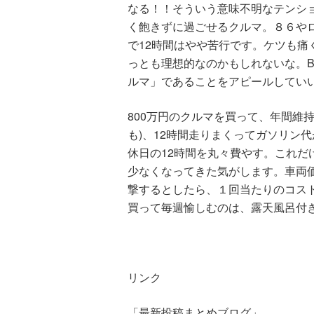
なる！！そういう意味不明なテンショ
く飽きずに過ごせるクルマ。８６や
で12時間はやや苦行です。ケツも痛
っとも理想的なのかもしれないな。
ルマ」であることをアピールしてい
800万円のクルマを買って、年間維
も)、12時間走りまくってガソリン代
休日の12時間を丸々費やす。これだ
少なくなってきた気がします。車両価
撃するとしたら、１回当たりのコス
買って毎週愉しむのは、露天風呂付
リンク
「
最新投稿まとめブログ
」