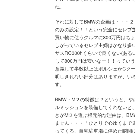
ね。
それに対してBMWの企画は・・・
のみの設定！！という完全にセレブ
買い物に使うクルマに800万円はち
しがっているセレブ主婦はかなり多
サスRC300hくらいで良くない(ある
して800万円は安いなー！！ってい
意識して半数以上はポルシェかCクー
明しきれない部分はありますが、い
す。
BMW・M２の特徴は？というと、
ルミッションを装備してくれないと
きがM２を選ぶ根元的な理由は、BM
ません・・・「ひとりで心ゆくまで
ってくる、自宅駐車場に停めた瞬間