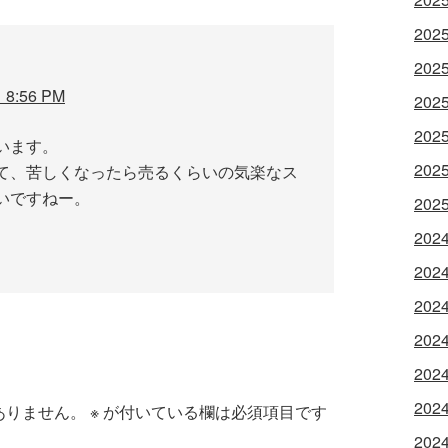
202
202
8:56 PM
202
202
います。
202
て、苦しくなったら売るくらいの気楽なス
いですねー。
202
202
202
202
202
202
202
ありません。
※
が付いている欄は必須項目です
202