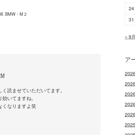
24
W
,
BMW・M２
31
« 9
ア
202
PM
202
しく読ませていただいてます。
202
り効いてますね。
202
なくなりますよ笑
202
202
202