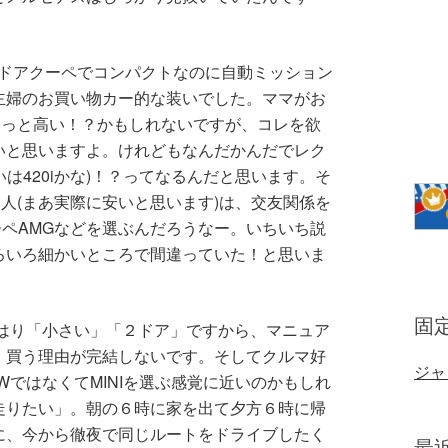
２ドアクーペでコンパクトなのに自動ミッション
主婦のお買い物カー的な装いでした。ママがお
ょっと高い！？かもしれないですが、コレを欲
いと思いますよ。けれどもなんだかんだでレク
いは420iかな)！？ってなるんだと思います。そ
う人(まあ実際に安いと思います)は、交友関係を
ペAMGなどを選ぶんだろうなー。いちいち説
ろいろ細かいところで間違っていた！と思いま
固
やはり「小さい」「２ドア」ですから、マニュア
、買う理由が完結しないです。そしてクルマ好
ジャ
WではなくてMINIを選ぶ感覚に近いのかもしれ
走りたい」。朝の６時に家を出て夕方６時に帰
に、今から徹夜で同じルートをドライブしたく
最