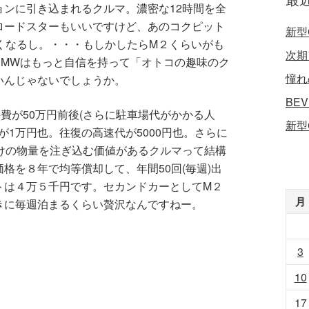
ンに引き込まれるクルマ。濃密な12時間を全
ロードスターもいいですけど、あのコクピット
新型
くなるし。・・・もしかしたらM２くらいがも
次期
BMWはもっと自信を持って「オトコの趣味のク
憧れ
いんじゃないでしょうか。
BE
持費が50万円前後(さらに駐車場代がかかる人
新型
が1万円也。往復の高速代が5000円也。さらに
けの物量を注ぎ込む価値があるクルマって結構
格を８年で均等償却して、年間50回(毎週)出
トは４万５千円です。セカンドカーとしてM２
月
きに毎週泊まるくらい贅沢なんですねー。
3
10
17