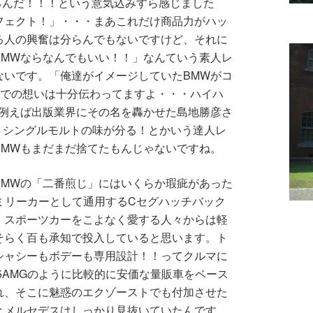
るんだ！！！という意気込みすら感じました
フェクト！」・・・まあこれだけ商品力がハッ
る人の興奮は分らんでもないですけど、それに
BMWならなんでもいい！！」なんていう素人レ
ないです。「俺達がイメージしていたBMWがコ
までの想いは十分伝わってますよ・・・ハイハ
。例えば出版業界にその名を轟かせた島地勝彦さ
で、シングルモルトの味が分る！とかいう達人レ
BMWもまだまだ捨てたもんじゃないですね。
BMWの「二番煎じ」にはいくらか瑕疵があった
ァミリーカーとして通用するCセグハッチバック
。スポーツカーをこよなく愛する人々からは軽
そらく百も承知で投入していると思います。ト
シャシーもボデーも専用設計！！ってクルマに
5AMGのように比較的に安価な量販車をベース
れ、そこに魅惑のエクゾーストでも付加させた
とメルセデスはしっかり見抜いていたんです