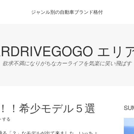
ジャンル別の自動車ブランド格付
ARDRIVEGOGO エリ
欲求不満になりがちなカーライフを気楽に笑い飛ばす
！！希少モデル５選
SU
トする
乗る「？」なモデルが出て来ました。いっちょ