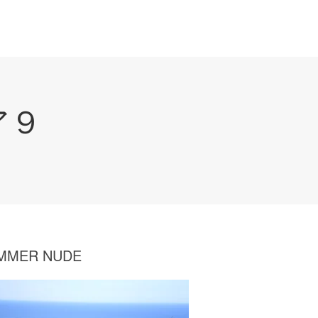
ア９
MMER NUDE