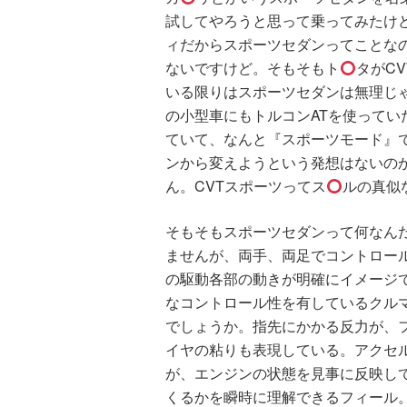
試してやろうと思って乗ってみたけ
ィだからスポーツセダンってことな
ないですけど。そもそもト
タがC
いる限りはスポーツセダンは無理じ
の小型車にもトルコンATを使って
ていて、なんと『スポーツモード』で
ンから変えようという発想はないの
ん。CVTスポーツってス
ルの真似
そもそもスポーツセダンって何なん
ませんが、両手、両足でコントロー
の駆動各部の動きが明確にイメージ
なコントロール性を有しているクル
でしょうか。指先にかかる反力が、
イヤの粘りも表現している。アクセ
が、エンジンの状態を見事に反映し
くるかを瞬時に理解できるフィール