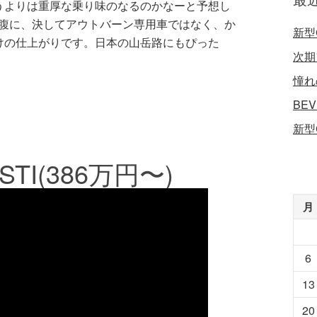
うよりは重厚な乗り味のなるのかなーと予想し
裏腹に、決してアウトバーン専用車ではなく、か
新型
けの仕上がりです。日本の山岳路にもぴった
次期
憧れ
BE
新型
TI(386万円〜)
月
6
13
20