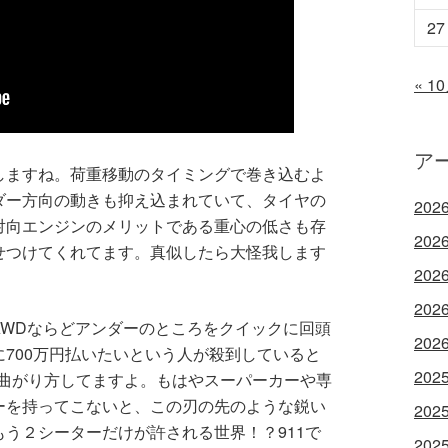
27
« 1
ア
しますね。荷重移動のタイミングで巻き込むよ
ダー方向の動きも抑え込まれていて、タイヤの
202
対向エンジンのメリットである重心の低さも存
202
せつけてくれてます。真似したら大怪我します
202
202
AWDならどアンダーのところをクイックに回頭
202
700万円払いたいという人が殺到していると
202
い曲がり方してますよ。もはやスーパーカーや専
ーを持ってこないと、この刃の先のような鋭い
202
う２シーターだけが許される世界！？911で
202