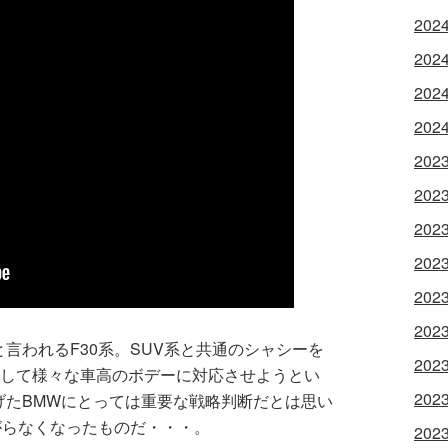
202
202
202
202
202
202
202
202
202
202
言われるF30系。SUV系と共通のシャシーを
202
にして様々な車高のボデーに対応させようとい
202
げたBMWにとっては重要な戦略判断だとは思い
がらなくなったものだ・・・。
202