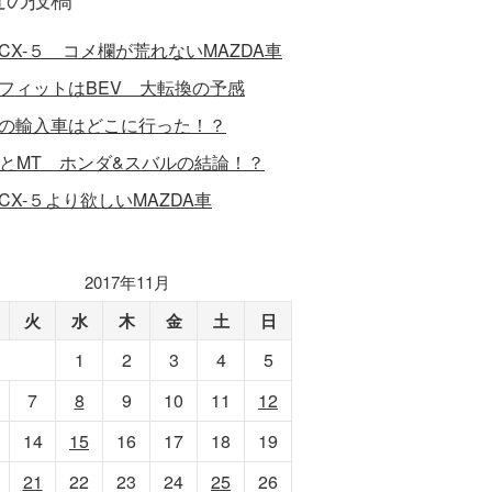
CX-５ コメ欄が荒れないMAZDA車
フィットはBEV 大転換の予感
の輸入車はどこに行った！？
VとMT ホンダ&スバルの結論！？
CX-５より欲しいMAZDA車
2017年11月
火
水
木
金
土
日
1
2
3
4
5
7
8
9
10
11
12
14
15
16
17
18
19
21
22
23
24
25
26