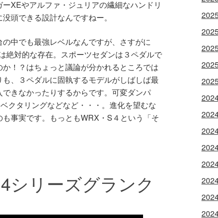
ガーXEやアルファ・ジュリアの繊細なハンドリ
202
に没頭できる設計なんですねー。
202
台の中でも最強レベルなんですが、さすがに
202
には絶対的な存在。スポーツセダンは３ペダルで
202
のか！？はちょっと議論が分かれるところでは
りも、３ペダルに固執するモデルがしばしば最
202
入できなかったりするからです。可変ダンパ
202
クベクタリングなどなど・・・。進化を望むな
202
も事実です。もっともWRX・S４という「そ
。
202
202
202
・4シリーズグランク
202
202
202