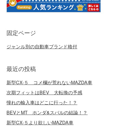
固定ページ
ジャンル別の自動車ブランド格付
最近の投稿
新型CX-５ コメ欄が荒れないMAZDA車
次期フィットはBEV 大転換の予感
憧れの輸入車はどこに行った！？
BEVとMT ホンダ&スバルの結論！？
新型CX-５より欲しいMAZDA車