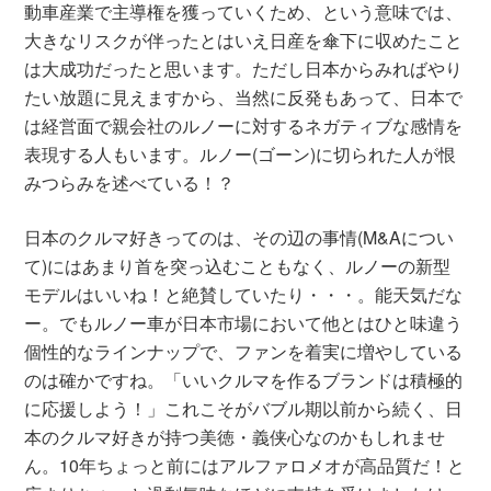
動車産業で主導権を獲っていくため、という意味では、
大きなリスクが伴ったとはいえ日産を傘下に収めたこと
は大成功だったと思います。ただし日本からみればやり
たい放題に見えますから、当然に反発もあって、日本で
は経営面で親会社のルノーに対するネガティブな感情を
表現する人もいます。ルノー(ゴーン)に切られた人が恨
みつらみを述べている！？
日本のクルマ好きってのは、その辺の事情(M&Aについ
て)にはあまり首を突っ込むこともなく、ルノーの新型
モデルはいいね！と絶賛していたり・・・。能天気だな
ー。でもルノー車が日本市場において他とはひと味違う
個性的なラインナップで、ファンを着実に増やしている
のは確かですね。「いいクルマを作るブランドは積極的
に応援しよう！」これこそがバブル期以前から続く、日
本のクルマ好きが持つ美徳・義侠心なのかもしれませ
ん。10年ちょっと前にはアルファロメオが高品質だ！と