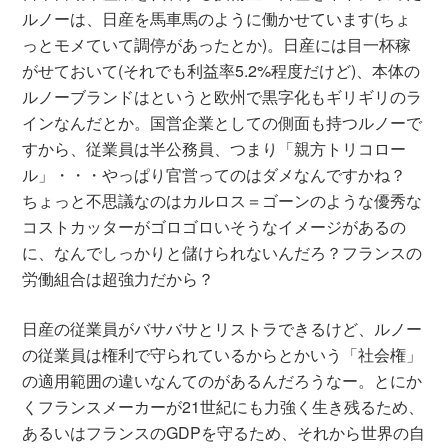
ルノーは、日産を馬車馬のように働かせています(ちょ
っとモメていて調停があったとか)。日産には目一杯稼
がせておいて(それでも利益率5.2%程度だけど)、本体の
ルノーブランドはというと欧州で黒字化もギリギリのラ
インなんだとか。国営企業としての側面も持つルノーで
すから、従業員は半公務員、つまり「親方トリコロー
ル」・・・やっぱり官営ってのはダメなんですかね？
ちょっと不思議なのはカルロス＝ゴーンのような優秀な
コストカッターがゴロゴロいそうなイメージがあるの
に、なんでしっかりと儲けられないんだろ？フランスの
労働組合は超強力だから？
日産の従業員がバサバサとリストラできるけど、ルノー
の従業員は権利で守られているからとかいう「社会権」
の適用範囲の違いなんてのがあるんだろうなー。とにか
くフランスメーカーが21世紀にも力強く生き残るため、
あるいはフランスのGDPを守るため、それから世界の自