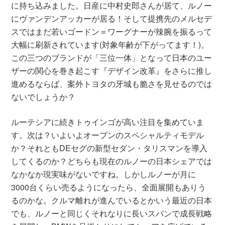
に持ち込みました。日産に中村史郎さんが居て、ルノー
にヴァンデンアッカーが居る！そして提携先のメルセデ
スではまだ若いゴードン＝ワーグナーが辣腕を振るって
大幅に刷新されています(対象年齢が下がってます！)。
この三つのブランドが「三位一体」となって日本のユー
ザーの関心を巻き起こす『デザイン改革』をさらに推し
進めるならば、案外トヨタの牙城も脆さを見せるのでは
ないでしょうか？
ルーテシアに続きトゥインゴが高い注目を集めていま
す。次は？いよいよオープンのスペシャルティモデル
か？それともDEセグの新型セダン・タリスマンを導入
してくるのか？どちらも現在のルノーの日本シェアでは
なかなか現実味がないですね。しかしルノーが月に
3000台くらい売るようになったら、全面展開もありう
るのかな。クルマ離れが進んでいるとかいう最近の日本
でも、ルノーと同じくそれなりに長いスパンで成長戦略