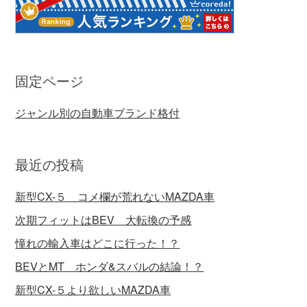
固定ページ
ジャンル別の自動車ブランド格付
最近の投稿
新型CX-５ コメ欄が荒れないMAZDA車
次期フィットはBEV 大転換の予感
憧れの輸入車はどこに行った！？
BEVとMT ホンダ&スバルの結論！？
新型CX-５より欲しいMAZDA車