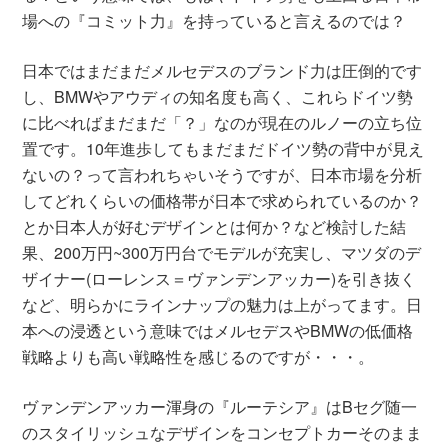
場への『コミット力』を持っていると言えるのでは？
日本ではまだまだメルセデスのブランド力は圧倒的です
し、BMWやアウディの知名度も高く、これらドイツ勢
に比べればまだまだ「？」なのが現在のルノーの立ち位
置です。10年進歩してもまだまだドイツ勢の背中が見え
ないの？って言われちゃいそうですが、日本市場を分析
してどれくらいの価格帯が日本で求められているのか？
とか日本人が好むデザインとは何か？など検討した結
果、200万円~300万円台でモデルが充実し、マツダのデ
ザイナー(ローレンス＝ヴァンデンアッカー)を引き抜く
など、明らかにラインナップの魅力は上がってます。日
本への浸透という意味ではメルセデスやBMWの低価格
戦略よりも高い戦略性を感じるのですが・・・。
ヴァンデンアッカー渾身の『ルーテシア』はBセグ随一
のスタイリッシュなデザインをコンセプトカーそのまま