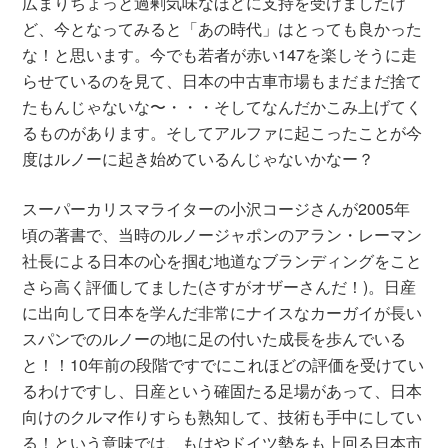
広まりちょっと過剰気味なほどに支持を受けましたけ
ど、今となってみると「あの時代」はとっても良かった
な！と思います。今でも若者が赤い147を楽しそうに走
らせているのを見て、日本の中古車市場もまだまだ捨て
たもんじゃないな〜・・・そしてなんだかこみ上げてく
るものがあります。そしてアルファに起こったことが今
度はルノーに起き始めているんじゃないかなー？
スーパーカリスマライターの小沢コージさんが2005年
頃の著書で、当時のルノージャポンのアラン・レーマン
社長による日本の心を掴む地道なブランディングをこと
さら高く評価してました(さすがオザーさんだ！)。日産
に出向して日本を学んだ非常にナイスなカーガイが長い
スパンでのルノーの地に足の付いた成長を歩んでいる
と！！10年前の段階ですでにこれほどの評価を受けてい
るわけですし、日産という確固たる足場があって、日本
向けのクルマ作りすらも熟知して、技術も手中にしてい
る！という意味では、もはやドイツ勢をも上回る日本市