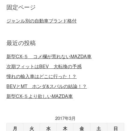
固定ページ
ジャンル別の自動車ブランド格付
最近の投稿
新型CX-５ コメ欄が荒れないMAZDA車
次期フィットはBEV 大転換の予感
憧れの輸入車はどこに行った！？
BEVとMT ホンダ&スバルの結論！？
新型CX-５より欲しいMAZDA車
2017年3月
月
火
水
木
金
土
日