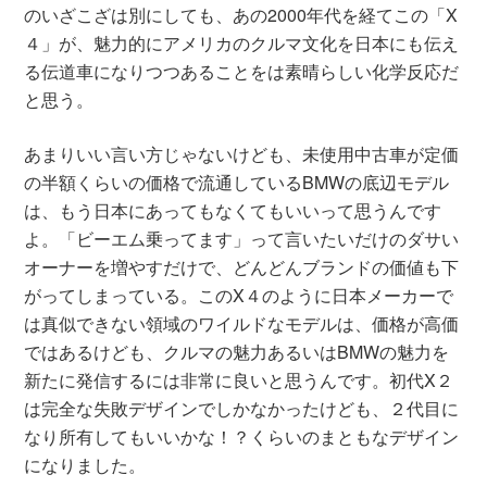
のいざこざは別にしても、あの2000年代を経てこの「X
４」が、魅力的にアメリカのクルマ文化を日本にも伝え
る伝道車になりつつあることをは素晴らしい化学反応だ
と思う。
あまりいい言い方じゃないけども、未使用中古車が定価
の半額くらいの価格で流通しているBMWの底辺モデル
は、もう日本にあってもなくてもいいって思うんです
よ。「ビーエム乗ってます」って言いたいだけのダサい
オーナーを増やすだけで、どんどんブランドの価値も下
がってしまっている。このX４のように日本メーカーで
は真似できない領域のワイルドなモデルは、価格が高価
ではあるけども、クルマの魅力あるいはBMWの魅力を
新たに発信するには非常に良いと思うんです。初代X２
は完全な失敗デザインでしかなかったけども、２代目に
なり所有してもいいかな！？くらいのまともなデザイン
になりました。