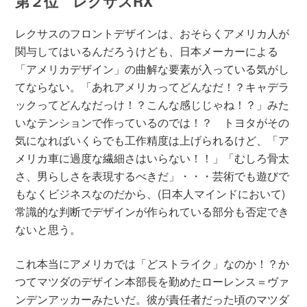
第２位 レクサスRX
レクサスのフロントデザインは、おそらくアメリカ人が
関与してはいるんだろうけども、日本メーカーによる
「アメリカデザイン」の曲解な要素が入っている気がし
てならない。「あれアメリカってどんなだ！？キャデラ
ックってどんなだっけ！？こんな感じじゃね！？」みた
いなテンションで作っているのでは！？ トヨタがその
気になればいくらでも工作精度は上げられるけど、「ア
メリカ車に過度な繊細さはいらない！！」「むしろ骨太
さ、男らしさを表現するべきだ」・・・芸術でも遊びで
もなくビジネスなのだから、(日本人マインドにおいて)
常識的な判断でデザインが作られている部分も否定でき
ないと思う。
これ本当にアメリカでは「どストライク」なのか！？か
つてマツダのデザイン本部長を勤めたローレンス＝ヴァ
ンデンアッカーみたいだ。彼が責任者だった頃のマツダ