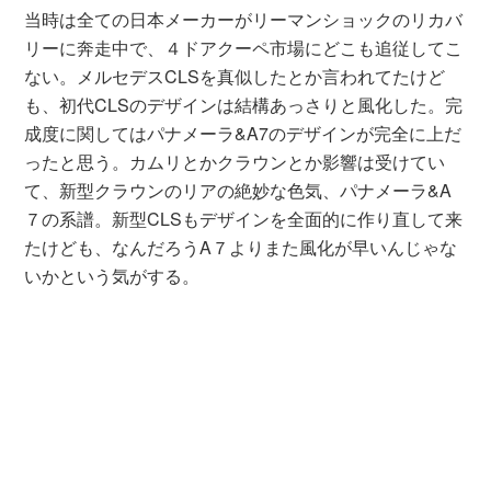
当時は全ての日本メーカーがリーマンショックのリカバ
リーに奔走中で、４ドアクーペ市場にどこも追従してこ
ない。メルセデスCLSを真似したとか言われてたけど
も、初代CLSのデザインは結構あっさりと風化した。完
成度に関してはパナメーラ&A7のデザインが完全に上だ
ったと思う。カムリとかクラウンとか影響は受けてい
て、新型クラウンのリアの絶妙な色気、パナメーラ&A
７の系譜。新型CLSもデザインを全面的に作り直して来
たけども、なんだろうA７よりまた風化が早いんじゃな
いかという気がする。