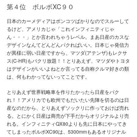
第４位 ボルボXC９０
日本のカーメディアはポンコツばかりなのでスルーして
るけど、アメリカじゃ「これインフィニティじゃ
ん・・・」とか言われちゃうレベル。まあ日産のカスな
デザインなんてどんどんパクればいい。日本じゃ発信力
が異様に弱い日産ですから、マツダ(アテンザ)もレクサ
ス(C-HR)もパクリ放題！！とりあえず、マツダやトヨタ
はデザインがいいよねとか言ってる自称クルマ好きの類
は、何もわかってないってことです。
とりあえず世界戦略車を作りたかったら日産をパク
れ！！アメリカでも欧州でもだいたい先陣を切るのは日
産なのだから、とりあえずソックリに作っておけば売れ
る。とにかく日産は商売が下手だからオリジナルより売
れる。インフィニティQX80よりも先に日本にやってき
てしまったボルボXC90は、5300mmもあるオリジナル