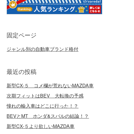
固定ページ
ジャンル別の自動車ブランド格付
最近の投稿
新型CX-５ コメ欄が荒れないMAZDA車
次期フィットはBEV 大転換の予感
憧れの輸入車はどこに行った！？
BEVとMT ホンダ&スバルの結論！？
新型CX-５より欲しいMAZDA車