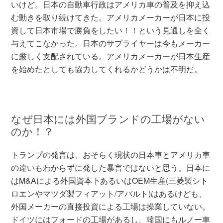
いけど。日本の自動車行政はアメリカ車の普及を抑え込
む動きを取り続けてきた。アメリカメーカーが日本に投
資して日本市場で勝負をしたい！！という見通しを全く
与えてこなかった。日本のサプライヤーは今もメーカー
に厳しく支配されている。アメリカメーカーが日本生産
を始めたとしても協力してくれるかどうかは不明だ。
なぜ日本には外国ブランドの工場がない
のか！？
トランプの発言は、おそらく現状の日本車とアメリカ車
の違いもわからずに発した暴言ではないと思う。日本に
はM&Aによる外国資本下あるいはOEM生産(三菱製シト
ロエンやマツダ製フィアット/アバルト)はあるけども、
外国メーカーの直接投資による工場は操業していない。
ドイツにはフォードの工場があるし、韓国にもルノー車