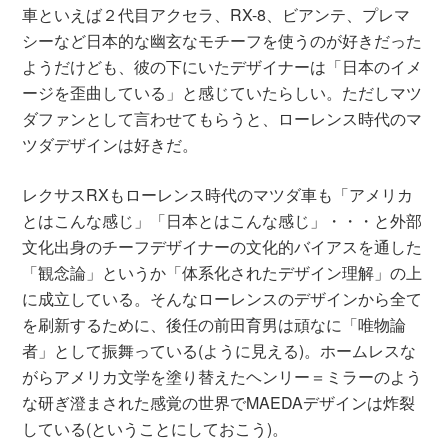
車といえば２代目アクセラ、RX-8、ビアンテ、プレマ
シーなど日本的な幽玄なモチーフを使うのが好きだった
ようだけども、彼の下にいたデザイナーは「日本のイメ
ージを歪曲している」と感じていたらしい。ただしマツ
ダファンとして言わせてもらうと、ローレンス時代のマ
ツダデザインは好きだ。
レクサスRXもローレンス時代のマツダ車も「アメリカ
とはこんな感じ」「日本とはこんな感じ」・・・と外部
文化出身のチーフデザイナーの文化的バイアスを通した
「観念論」というか「体系化されたデザイン理解」の上
に成立している。そんなローレンスのデザインから全て
を刷新するために、後任の前田育男は頑なに「唯物論
者」として振舞っている(ように見える)。ホームレスな
がらアメリカ文学を塗り替えたヘンリー＝ミラーのよう
な研ぎ澄まされた感覚の世界でMAEDAデザインは炸裂
している(ということにしておこう)。