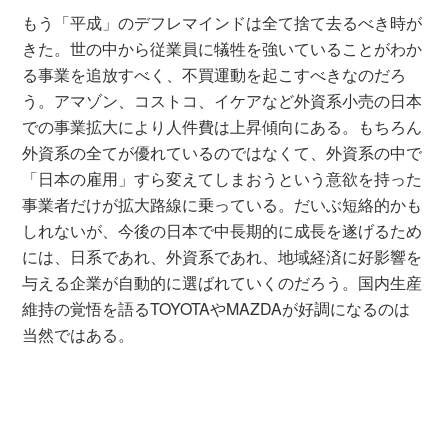
もう「平成」のデフレマインドは全て捨て去るべき時が
きた。世の中から従業員に犠牲を強いていることがわか
る事業を追放すべく、不買運動を起こすべきなのだろ
う。アマゾン、コストコ、イケアなど外資系小売の日本
での事業拡大により人件費は上昇傾向にある。もちろん
外資系の全てが優れているのではなくて、外資系の中で
「日本の雇用」すら変えてしまおうという意欲を持った
事業者だけが拡大路線に乗っている。だいぶ短絡的かも
しれないが、今後の日本で中長期的に成長を遂げるため
には、日系であれ、外資系であれ、地域経済に好影響を
与える企業が自動的に選ばれていくのだろう。国内生産
維持の覚悟を語るTOYOTAやMAZDAが好調になるのは
当然ではある。