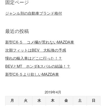
固定ページ
ジャンル別の自動車ブランド格付
最近の投稿
新型CX-５ コメ欄が荒れないMAZDA車
次期フィットはBEV 大転換の予感
憧れの輸入車はどこに行った！？
BEVとMT ホンダ&スバルの結論！？
新型CX-５より欲しいMAZDA車
2019年4月
月
火
水
木
金
土
日