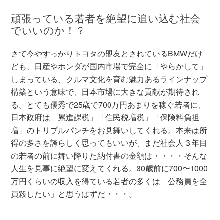
頑張っている若者を絶望に追い込む社会
でいいのか！？
さて今やすっかりトヨタの盟友とされているBMWだけ
ども、日産やホンダが国内市場で完全に「やらかして」
しまっている、クルマ文化を育む魅力あるラインナップ
構築という意味で、日本市場に大きな貢献が期待され
る。とても優秀で25歳で700万円あまりを稼ぐ若者に、
日本政府は「累進課税」「住民税増税」「保険料負担
増」のトリプルパンチをお見舞いしてくれる。本来は所
得の多さを誇らしく思ってもいいが、まだ社会人３年目
の若者の前に舞い降りた納付書の金額は・・・・そんな
人生を見事に絶望に変えてくれる。30歳前に700〜1000
万円くらいの収入を得ている若者の多くは「公務員を全
員殺したい」と思うはずだ・・・。